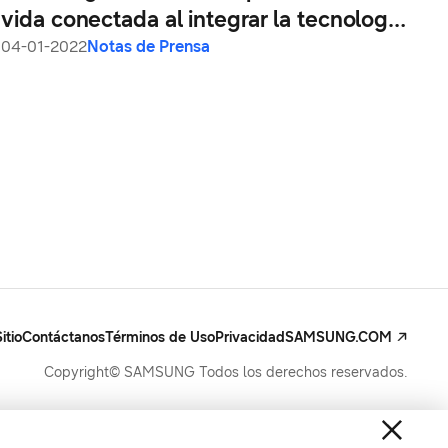
vida conectada al integrar la tecnología
SmartThings en sus dispositivos
04-01-2022
Notas de Prensa
itio
Contáctanos
Términos de Uso
Privacidad
SAMSUNG.COM
Copyright© SAMSUNG Todos los derechos reservados.