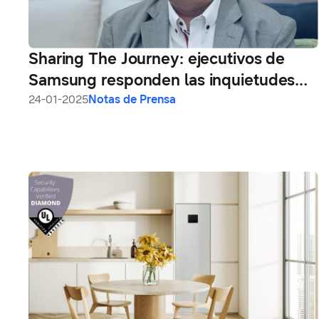
Sharing The Journey: ejecutivos de
Samsung responden las inquietudes
profesionales de jóvenes de América
24-01-2025
Notas de Prensa
Latina en videos inéditos