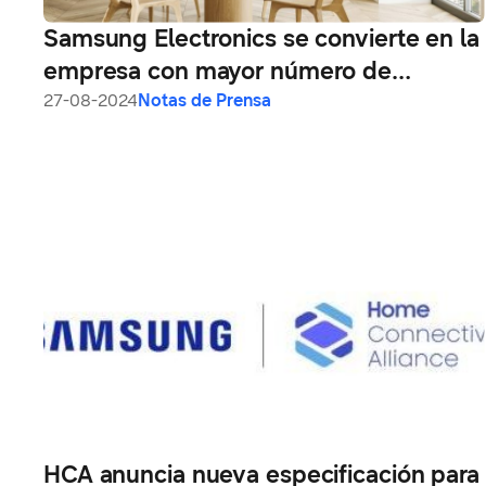
Samsung Electronics se convierte en la
empresa con mayor número de
verificaciones de seguridad de IoT de
27-08-2024
Notas de Prensa
nivel ‘Diamante’ por parte de UL
Solutions en la industria de
electrodomésticos
HCA anuncia nueva especificación para