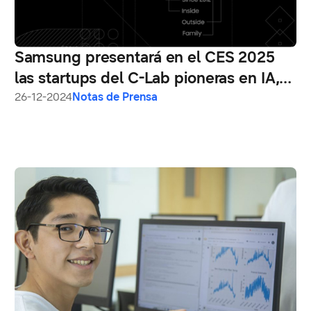
Samsung presentará en el CES 2025
las startups del C-Lab pioneras en IA,
IoT, salud digital y robótica
26-12-2024
Notas de Prensa