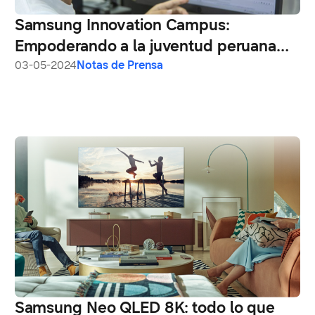
Samsung Innovation Campus:
Empoderando a la juventud peruana
bajo el enfoque STEAM
03-05-2024
Notas de Prensa
Samsung Neo QLED 8K: todo lo que