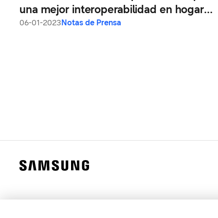
una mejor interoperabilidad en hogares
conectados en CES 2023
06-01-2023
Notas de Prensa