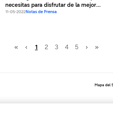
necesitas para disfrutar de la mejor
experiencia de cine en casa
11-05-2022
Notas de Prensa
1
2
3
4
5
Mapa del S