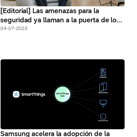
[Editorial] Las amenazas para la
seguridad ya llaman a la puerta de los
hogares conectados
04-07-2023
Samsung acelera la adopción de la