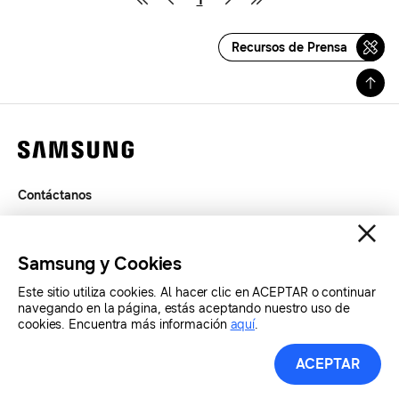
Recursos de Prensa
Contáctanos
Términos de Uso
Privacidad
Samsung y Cookies
SAMSUNG.COM
Este sitio utiliza cookies. Al hacer clic en ACEPTAR o continuar
navegando en la página, estás aceptando nuestro uso de
Copyright© SAMSUNG Todos los derechos reservados.
cookies. Encuentra más información
aquí
.
ACEPTAR