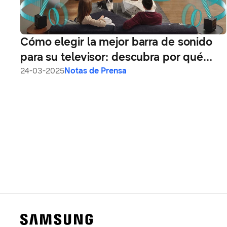
Cómo elegir la mejor barra de sonido
para su televisor: descubra por qué
Samsung es líder mundial desde hace
24-03-2025
Notas de Prensa
11 años