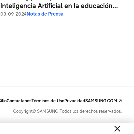
Inteligencia Artificial en la educación
como parte de actividades de APEC
03-09-2024
Notas de Prensa
Ciudadano
itio
Contáctanos
Términos de Uso
Privacidad
SAMSUNG.COM
Copyright© SAMSUNG Todos los derechos reservados.