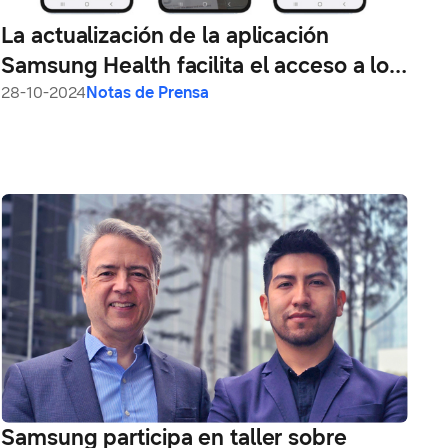
La actualización de la aplicación
Samsung Health facilita el acceso a los
historiales médicos, gestión de la
28-10-2024
Notas de Prensa
medicación y seguimiento de los
alimentos
Samsung participa en taller sobre