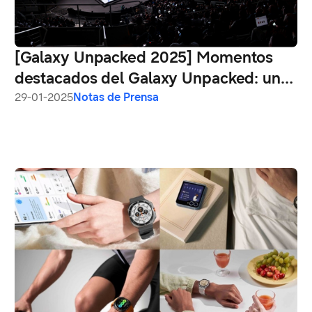
[Galaxy Unpacked 2025] Momentos
destacados del Galaxy Unpacked: una
nueva era de integración de IA
29-01-2025
Notas de Prensa