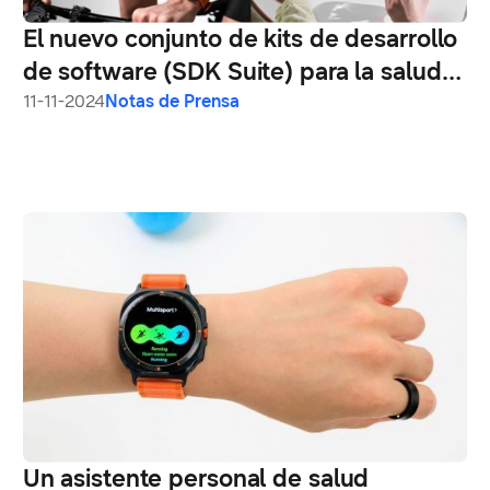
El nuevo conjunto de kits de desarrollo
de software (SDK Suite) para la salud
de Samsung impulsa avances en la
11-11-2024
Notas de Prensa
innovación del sector
Un asistente personal de salud