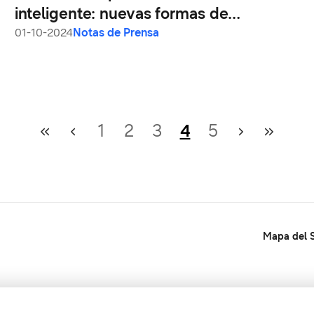
inteligente: nuevas formas de
gestionar la salud
01-10-2024
Notas de Prensa
1
2
3
4
5
Mapa del S