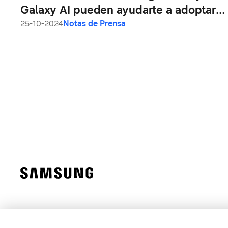
Galaxy AI pueden ayudarte a adoptar
hábitos saludables
25-10-2024
Notas de Prensa