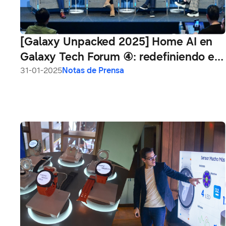
[Galaxy Unpacked 2025] Home AI en
Galaxy Tech Forum ④: redefiniendo el
futuro de la vida inteligente
31-01-2025
Notas de Prensa