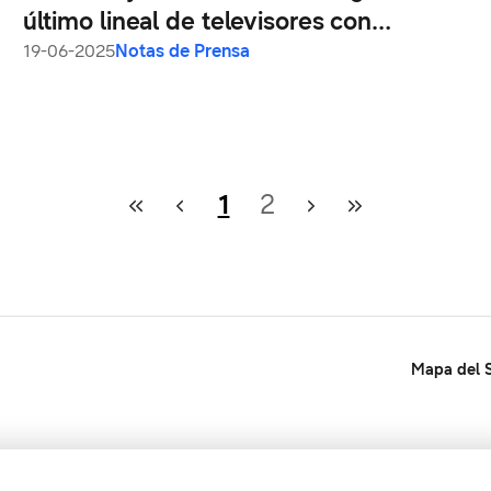
último lineal de televisores con
inteligencia artificial
19-06-2025
Notas de Prensa
1
2
Mapa del S