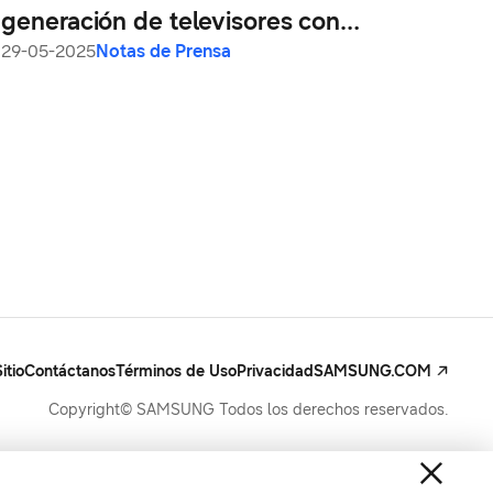
generación de televisores con
Samsung Vision AI
29-05-2025
Notas de Prensa
itio
Contáctanos
Términos de Uso
Privacidad
SAMSUNG.COM
Copyright© SAMSUNG Todos los derechos reservados.