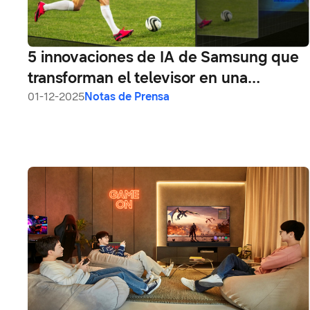
5 innovaciones de IA de Samsung que
transforman el televisor en una
experiencia de cine en casa
01-12-2025
Notas de Prensa