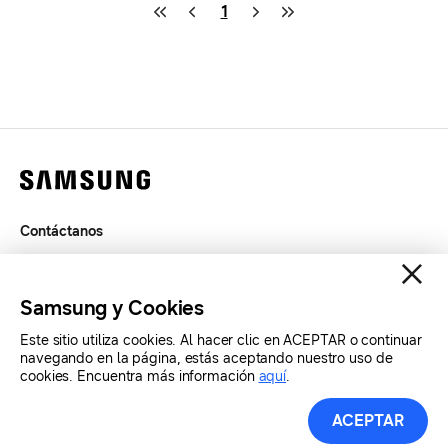
1
Contáctanos
Términos de Uso
Privacidad
Samsung y Cookies
SAMSUNG.COM
Este sitio utiliza cookies. Al hacer clic en ACEPTAR o continuar
navegando en la página, estás aceptando nuestro uso de
Copyright© SAMSUNG Todos los derechos reservados.
cookies. Encuentra más información
aquí
.
Recursos de Prensa
ACEPTAR