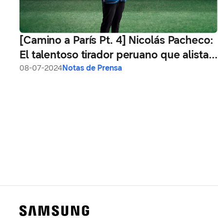
[Camino a París Pt. 4] Nicolás Pacheco:
El talentoso tirador peruano que alista
su puntería para París 2024
08-07-2024
Notas de Prensa