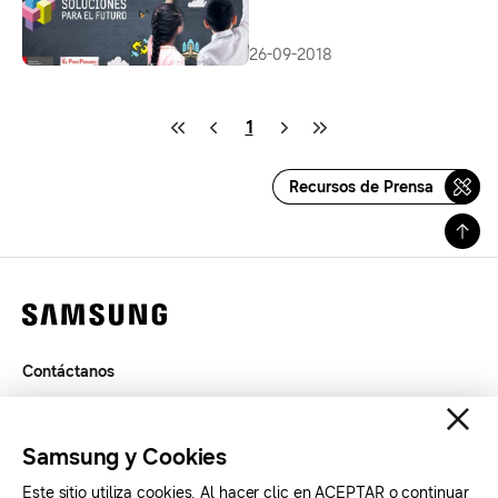
problemas sociales de su
comunidad como parte de su
educación escolar
26-09-2018
1
Recursos de Prensa
Contáctanos
Términos de Uso
Privacidad
Samsung y Cookies
SAMSUNG.COM
Este sitio utiliza cookies. Al hacer clic en ACEPTAR o continuar