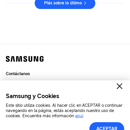
Más sobre lo último
Contáctanos
Términos de Uso
Privacidad
Samsung y Cookies
SAMSUNG.COM
Este sitio utiliza cookies. Al hacer clic en ACEPTAR o continuar
navegando en la página, estás aceptando nuestro uso de
cookies. Encuentra más información
aquí
.
Copyright© SAMSUNG Todos los derechos reservados.
ACEPTAR