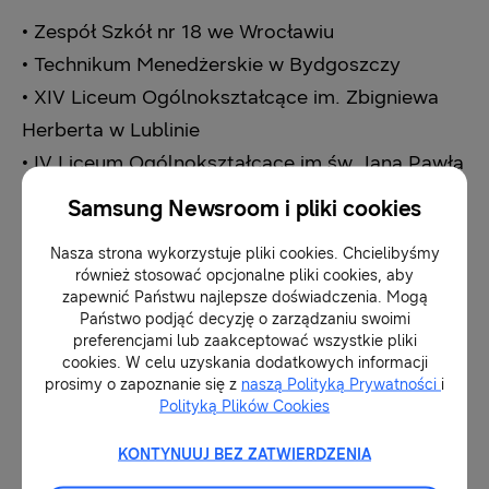
• Zespół Szkół nr 18 we Wrocławiu
• Technikum Menedżerskie w Bydgoszczy
• XIV Liceum Ogólnokształcące im. Zbigniewa
Herberta w Lublinie
• IV Liceum Ogólnokształcące im św. Jana Pawła
II w Jaśle
Samsung Newsroom i pliki cookies
• V Liceum Ogólnokształcące w Bielsku-Białej
Nasza strona wykorzystuje pliki cookies. Chcielibyśmy
• Zespół Szkół Elektronicznych im. Ignacego
również stosować opcjonalne pliki cookies, aby
Domeyki w Bolesławcu
zapewnić Państwu najlepsze doświadczenia. Mogą
Państwo podjąć decyzję o zarządzaniu swoimi
• Zespół Szkół Technicznych i
preferencjami lub zaakceptować wszystkie pliki
Ogólnokształcących im. Stefana Banacha w
cookies. W celu uzyskania dodatkowych informacji
prosimy o zapoznanie się z
naszą Polityką Prywatności
i
Jarosławiu
Polityką Plików Cookies
• Zespół Szkół im. ks. Stanisława Staszica w
KONTYNUUJ BEZ ZATWIERDZENIA
Tarnobrzegu