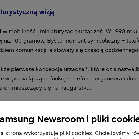
turystyczną wizją
w mobilność i miniaturyzację urządzeń. W 1998 roku
ej niż 100 gramów. Był to moment symboliczny – tel
ziem komunikacji, a stawały się częścią codziennego
także pierwsze koncepcje urządzeń, które dziś nazwal
wiązania łączące funkcje telefonu, organizera i dost
efon mieszczący się na nadgarstku.
ji muzycznej
amsung Newsroom i pliki cooki
 cyfrowej rewolucji muzycznej. Samsung rozwijał lin
a strona wykorzystuje pliki cookies. Chcielibyśmy ró
rność muzyki pobieranej z internetu. W czasach, gd