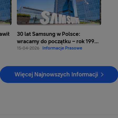
awił
30 lat Samsung w Polsce:
wracamy do początku – rok 1996 i
powstanie Samsung Electronics
15-04-2026
Informacje Prasowe
Polska
Więcej Najnowszych Informacji