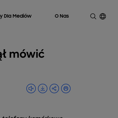
ły Dla Mediów
O Nas
ął mówić