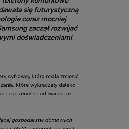
w, telefony komórkowe
awała się futurystyczną
ologie coraz mocniej
Samsung zaczął rozwijać
owymi doświadczeniami
ry cyfrowej, która miała zmienić
ązania, które wykraczały daleko
 aż po przenośne odtwarzacze
 więcej gospodarstw domowych
orów GSM, a internet zaczynał