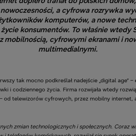
nternet dopiero trafiał do polskich domó
owoczesności, a cyfrowa rozrywka wyd
 użytkowników komputerów, a nowe techn
życie konsumentów. To właśnie wtedy 
 z mobilnością, cyfrowymi ekranami i n
multimedialnymi.
szy tak mocno podkreślał nadejście „digital age” – e
wki i codziennego życia. Firma rozwijała wtedy rozwi
 od telewizorów cyfrowych, przez mobilny internet,
znych zmian technologicznych i społecznych. Coraz
 i telefonów komórkowych, rozwijał się rynek operat