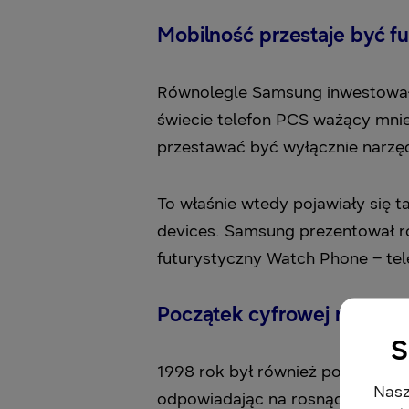
Mobilność przestaje być fu
Równolegle Samsung inwestował 
świecie telefon PCS ważący mni
przestawać być wyłącznie narzęd
To właśnie wtedy pojawiały się 
devices. Samsung prezentował roz
futurystyczny Watch Phone – tel
Początek cyfrowej rewoluc
S
1998 rok był również początkiem
Nasz
odpowiadając na rosnącą popula