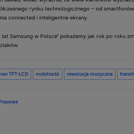
ółczesnego rynku technologicznego – od smartfonów 
ia connected i inteligentne ekrany.
 lat Samsung w Polsce” pokażemy jak rok po roku zmi
Polaków.
kran TFT-LCD
mobilność
rewolucja muzyczna
trans
 Prasowe