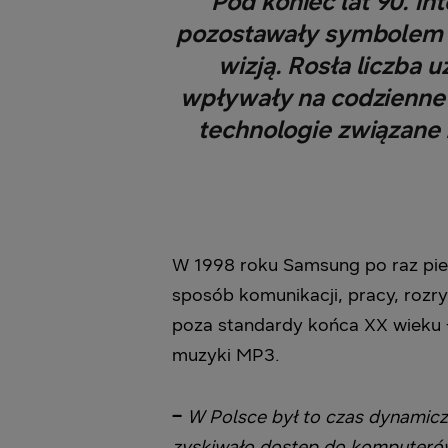
Pod koniec lat 90. i
pozostawały symbolem n
wizją. Rosła liczba
wpływały na codzienne 
technologie związane
W 1998 roku Samsung po raz pierw
sposób komunikacji, pracy, rozry
poza standardy końca XX wieku –
muzyki MP3.
–
W Polsce był to czas dynamic
zyskiwało dostęp do komputerów