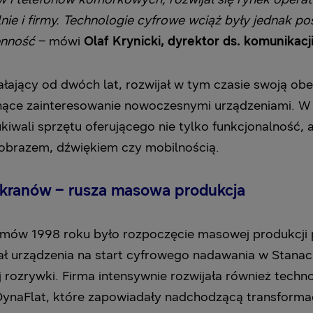
e i firmy. Technologie cyfrowe wciąż były jednak po
ienność
– mówi
Olaf Krynicki, dyrektor ds. komunikac
łający od dwóch lat, rozwijał w tym czasie swoją obe
ące zainteresowanie nowoczesnymi urządzeniami. W d
iwali sprzętu oferującego nie tylko funkcjonalność, 
obrazem, dźwiękiem czy mobilnością.
ekranów – rusza masowa produkcja
omów 1998 roku było rozpoczęcie masowej produkcji p
 urządzenia na start cyfrowego nadawania w Stanac
j rozrywki. Firma intensywnie rozwijała również tech
naFlat, które zapowiadały nadchodzącą transformac