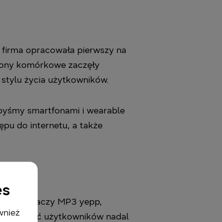
 firma opracowała pierwszy na
efony komórkowe zaczęły
 stylu życia użytkowników.
ibyśmy smartfonami i wearable
ępu do internetu, a także
es
ię odtwarzaczy MP3 yepp,
wnież
y większość użytkowników nadal