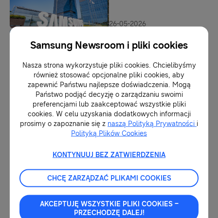
26-05-2026
1998: rok, w którym Samsung
zaczął mówić językiem
Samsung Newsroom i pliki cookies
cyfrowej przyszłości
Nasza strona wykorzystuje pliki cookies. Chcielibyśmy
również stosować opcjonalne pliki cookies, aby
14-05-2026
zapewnić Państwu najlepsze doświadczenia. Mogą
Rok, w którym Samsung
Państwo podjąć decyzję o zarządzaniu swoimi
postawił na przyszłość
preferencjami lub zaakceptować wszystkie pliki
ekranów i cyfrowych
cookies. W celu uzyskania dodatkowych informacji
doświadczeń
prosimy o zapoznanie się z
naszą Polityką Prywatności
i
Polityką Plików Cookies
04-05-2026
30 lat Samsung w Polsce:
wracamy do początku – rok
KONTYNUUJ BEZ ZATWIERDZENIA
1996 i powstanie Samsung
Electronics Polska
CHCĘ ZARZĄDZAĆ PLIKAMI COOKIES
15-04-2026
AKCEPTUJĘ WSZYSTKIE PLIKI COOKIES –
PRZECHODZĘ DALEJ!