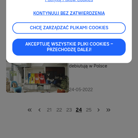
Odpowiedzialnego Biznesu
KONTYNUUJ BEZ ZATWIERDZENIA
30-05-2022
Pierwsze na świecie soundbary
CHCĘ ZARZĄDZAĆ PLIKAMI COOKIES
z Bezprzewodowym Dolby
Atmos już w Polsce
AKCEPTUJĘ WSZYSTKIE PLIKI COOKIES –
PRZECHODZĘ DALEJ!
25-05-2022
Telewizory Neo QLED 2022
debiutują w Polsce
24-05-2022
21
22
23
24
25