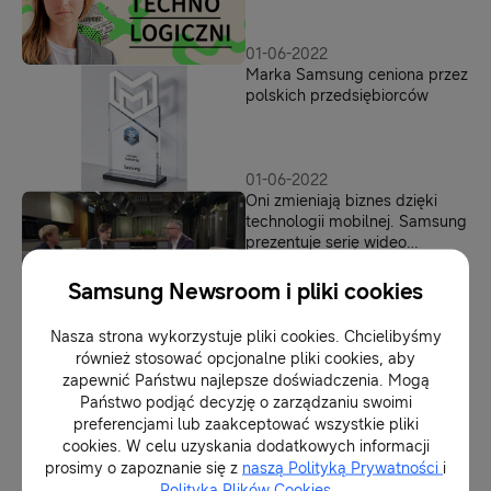
Ekotechnologiczni
01-06-2022
Marka Samsung ceniona przez
polskich przedsiębiorców
01-06-2022
Oni zmieniają biznes dzięki
technologii mobilnej. Samsung
prezentuje serię wideo
Business Lunch Talk
Samsung Newsroom i pliki cookies
01-06-2022
Gwiazda Jakości Obsługi 2022
Nasza strona wykorzystuje pliki cookies. Chcielibyśmy
dla Samsung Electronics
również stosować opcjonalne pliki cookies, aby
Polska
zapewnić Państwu najlepsze doświadczenia. Mogą
Państwo podjąć decyzję o zarządzaniu swoimi
preferencjami lub zaakceptować wszystkie pliki
31-05-2022
cookies. W celu uzyskania dodatkowych informacji
10 dobrych praktyk Samsung
prosimy o zapoznanie się z
naszą Polityką Prywatności
i
w raporcie Forum
Polityką Plików Cookies