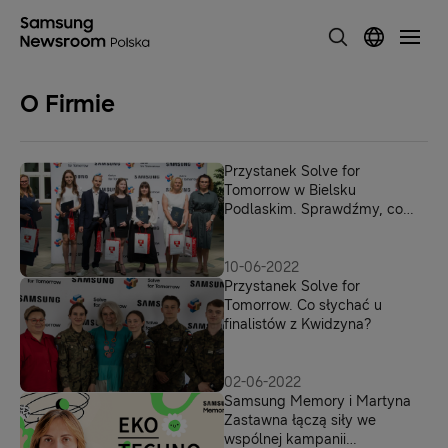
O Firmie
Przystanek Solve for
Tomorrow w Bielsku
Podlaskim. Sprawdźmy, co
słychać u zwycięzców
programu
10-06-2022
Przystanek Solve for
Tomorrow. Co słychać u
finalistów z Kwidzyna?
02-06-2022
Samsung Memory i Martyna
Zastawna łączą siły we
wspólnej kampanii