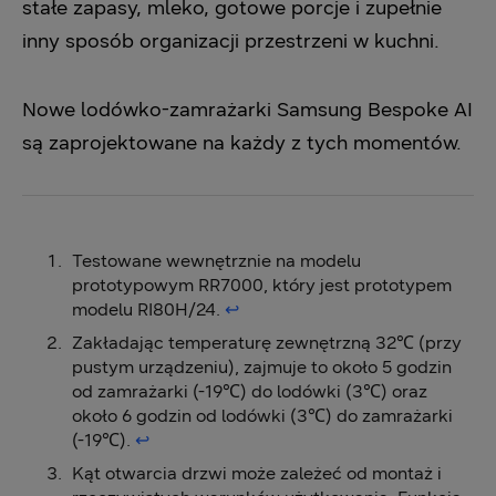
stałe zapasy, mleko, gotowe porcje i zupełnie
inny sposób organizacji przestrzeni w kuchni.
Nowe lodówko-zamrażarki Samsung Bespoke AI
są zaprojektowane na każdy z tych momentów.
Testowane wewnętrznie na modelu
prototypowym RR7000, który jest prototypem
modelu RI80H/24.
↩︎
Zakładając temperaturę zewnętrzną 32℃ (przy
pustym urządzeniu), zajmuje to około 5 godzin
od zamrażarki (-19℃) do lodówki (3℃) oraz
około 6 godzin od lodówki (3℃) do zamrażarki
(-19℃).
↩︎
Kąt otwarcia drzwi może zależeć od montaż i