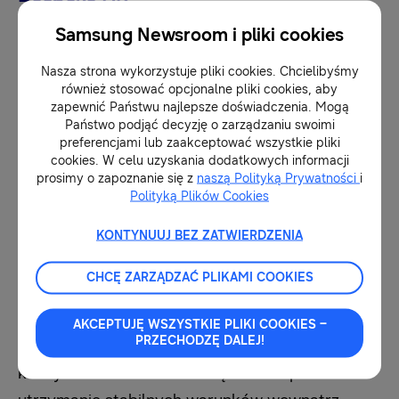
Samsung Newsroom i pliki cookies
Za stabilność temperatury odpowiadają dwa
Nasza strona wykorzystuje pliki cookies. Chcielibyśmy
niezależne mechanizmy. Funkcja AI Precise
również stosować opcjonalne pliki cookies, aby
4
5
Cooling
w aplikacji SmartThings
analizuje
zapewnić Państwu najlepsze doświadczenia. Mogą
Państwo podjąć decyzję o zarządzaniu swoimi
schematy użytkowania i steruje rozmrażaniem,
preferencjami lub zaakceptować wszystkie pliki
minimalizując wahania temperatury, pomagając
cookies. W celu uzyskania dodatkowych informacji
prosimy o zapoznanie się z
naszą Polityką Prywatności
i
żywności zachować smak, konsystencję i
Polityką Plików Cookies
świeżość przez długi czas.
KONTYNUUJ BEZ ZATWIERDZENIA
Drugim elementem jest Metal Cooling, czyli
CHCĘ ZARZĄDZAĆ PLIKAMI COOKIES
pełna metalowa powierzchnia tylnej ściany i
drzwi, która magazynuje chłód i pomaga
AKCEPTUJĘ WSZYSTKIE PLIKI COOKIES –
PRZECHODZĘ DALEJ!
szybciej wrócić do optymalnej temperatury po
każdym otwarciu. To rozwiązanie wspiera