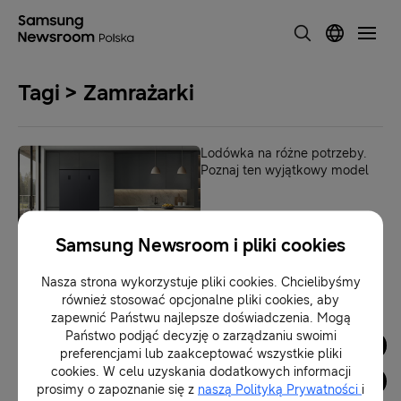
Tagi > Zamrażarki
Lodówka na różne potrzeby.
Poznaj ten wyjątkowy model
03-06-2026
Samsung Newsroom i pliki cookies
Nasza strona wykorzystuje pliki cookies. Chcielibyśmy
1
również stosować opcjonalne pliki cookies, aby
zapewnić Państwu najlepsze doświadczenia. Mogą
Państwo podjąć decyzję o zarządzaniu swoimi
Dla Mediów
preferencjami lub zaakceptować wszystkie pliki
cookies. W celu uzyskania dodatkowych informacji
prosimy o zapoznanie się z
naszą Polityką Prywatności
i