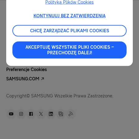
Polityką Plików Cookies
KONTYNUUJ BEZ ZATWIERDZENIA
CHCĘ ZARZĄDZAĆ PLIKAMI COOKIES
Kontakt Dla Mediów
Nota Prawna
AKCEPTUJĘ WSZYSTKIE PLIKI COOKIES –
Polityka Prywatności
PRZECHODZĘ DALEJ!
Pliki Cookies
Preferencje Cookies
SAMSUNG.COM
Copyright© SAMSUNG Wszelkie Prawa Zastrzeżone.