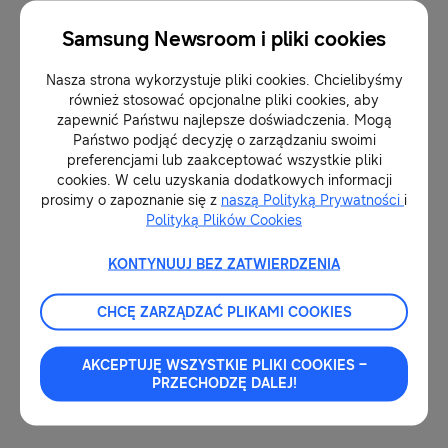
zrealizować projekt, był rysik S Pen dostępny w
Samsung Newsroom i pliki cookies
Galaxy Note9. Aurélie wykorzystała S Pen już na
etapie poszukiwania inspiracji do kolekcji,
Nasza strona wykorzystuje pliki cookies. Chcielibyśmy
również stosować opcjonalne pliki cookies, aby
tworząc – szybko i w dowolnych warunkach –
zapewnić Państwu najlepsze doświadczenia. Mogą
szkice i notatki, także na wyłączonym ekranie
Państwo podjąć decyzję o zarządzaniu swoimi
preferencjami lub zaakceptować wszystkie pliki
smartfonu. W kolejnych krokach, dzięki 4096
cookies. W celu uzyskania dodatkowych informacji
poziomom siły nacisku, S Pen w połączeniu z
prosimy o zapoznanie się z
naszą Polityką Prywatności
i
Polityką Plików Cookies
wysokiej jakości ekranem Inifnity pozwolił
dopracować najdrobniejsze detale, wzory i
KONTYNUUJ BEZ ZATWIERDZENIA
kształty zapięć, które następnie zostały
CHCĘ ZARZĄDZAĆ PLIKAMI COOKIES
przeprojektowane na trójwymiarowe modele w
aplikacji OnShape (dostępna wyłącznie na
AKCEPTUJĘ WSZYSTKIE PLIKI COOKIES –
Androida) i wydrukowane na drukarce Ultimaker
PRZECHODZĘ DALEJ!
3D.