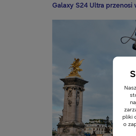
Galaxy S24 Ultra przenosi
S
Nasz
st
na
zarz
pliki
o za