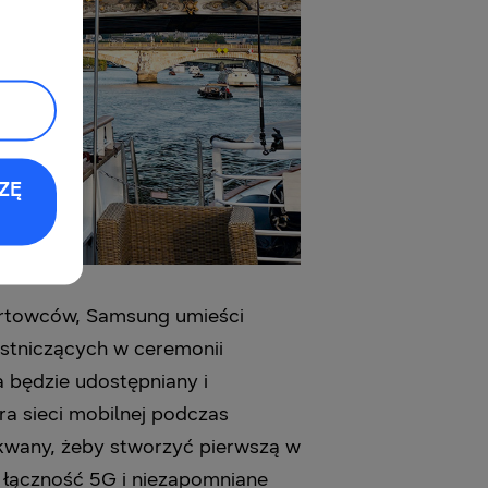
ZĘ
ortowców, Samsung umieści
estniczących w ceremonii
 będzie udostępniany i
ra sieci mobilnej podczas
ekwany, żeby stworzyć pierwszą w
ą łączność 5G i niezapomniane