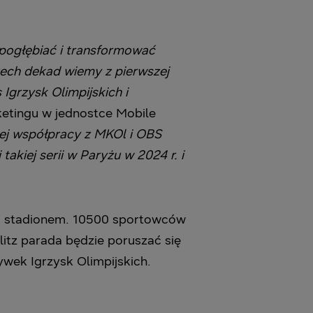
pogłębiać i transformować
zech dekad wiemy z pierwszej
Igrzysk Olimpijskich i
etingu w jednostce Mobile
łej współpracy z MKOl i OBS
akiej serii w Paryżu w 2024 r. i
zed stadionem. 10500 sportowców
itz parada będzie poruszać się
ywek Igrzysk Olimpijskich.