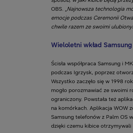
sposób, w jaki kibice będą prz
OBS. „
Najnowsza technologia mob
emocje podczas Ceremonii Otwar
chwile razem ze swoimi ulubion
Wieloletni wkład Samsung
Ścisła współpraca Samsung i MKO
podczas Igrzysk, poprzez otworz
Wszystko zaczęło się w 1998 ro
mogło porozmawiać ze swoimi ro
ograniczony. Powstała też aplik
na komórkach. Aplikacja WOW zo
Samsung telefonów z Palm OS w A
dzięki czemu kibice otrzymywali