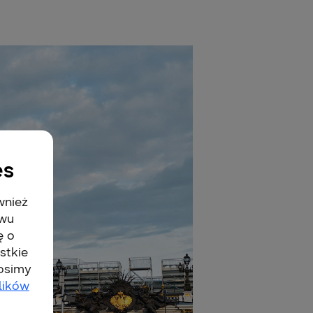
es
wnież
twu
ę o
stkie
rosimy
lików