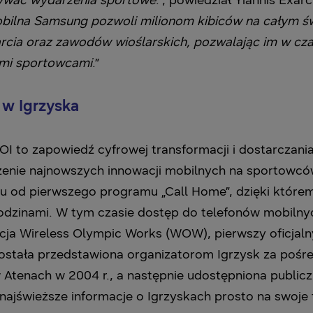
eżywać wydarzenia sportowe
.”, powiedział Yiannis Ex
ilna Samsung pozwoli milionom kibiców na całym świ
cia oraz zawodów wioślarskich, pozwalając im w cza
ymi sportowcami
.”
 w Igrzyska
I to zapowiedź cyfrowej transformacji i dostarczani
enie najnowszych innowacji mobilnych na sportowców,
ku od pierwszego programu „Call Home”, dzięki któr
dzinami. W tym czasie dostęp do telefonów mobilnyc
acja Wireless Olympic Works (WOW), pierwszy oficjal
stała przedstawiona organizatorom Igrzysk za pośr
tenach w 2004 r., a następnie udostępniona publicz
 najświeższe informacje o Igrzyskach prosto na swoj