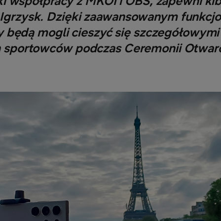
i współpracy z MKOI i OBS, zapewni ki
 Igrzysk. Dzięki zaawansowanym funkcjom
y będą mogli cieszyć się szczegółowymi 
h sportowców podczas Ceremonii Otwarci