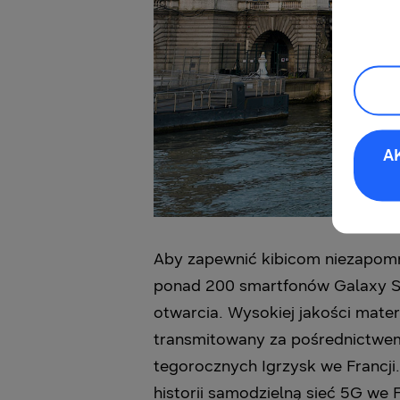
A
Aby zapewnić kibicom niezapomn
ponad 200 smartfonów Galaxy S24
otwarcia. Wysokiej jakości mate
transmitowany za pośrednictwem 
tegorocznych Igrzysk we Francji
historii samodzielną sieć 5G we