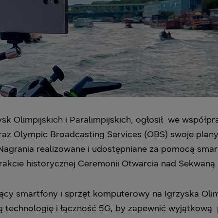
sk Olimpijskich i Paralimpijskich, ogłosił we współ
raz Olympic Broadcasting Services (OBS) swoje plan
4. Nagrania realizowane i udostępniane za pomocą sm
trakcie historycznej Ceremonii Otwarcia nad Sekwaną 
jący smartfony i sprzęt komputerowy na Igrzyska Olim
technologię i łączność 5G, by zapewnić wyjątkową