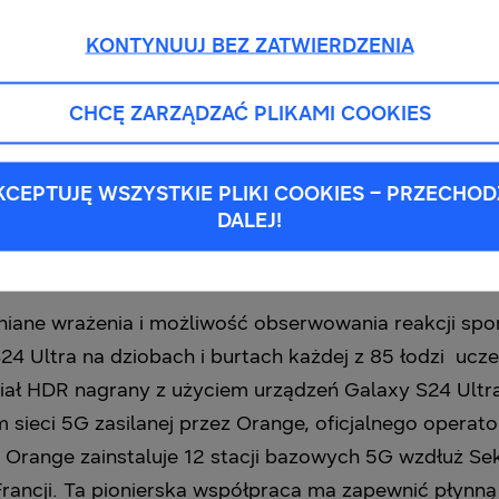
KONTYNUUJ BEZ ZATWIERDZENIA
CHCĘ ZARZĄDZAĆ PLIKAMI COOKIES
KCEPTUJĘ WSZYSTKIE PLIKI COOKIES – PRZECHOD
DALEJ!
iane wrażenia i możliwość obserwowania reakcji sp
 Ultra na dziobach i burtach każdej z 85 łodzi ucz
riał HDR nagrany z użyciem urządzeń Galaxy S24 Ultra
sieci 5G zasilanej przez Orange, oficjalnego operato
. Orange zainstaluje 12 stacji bazowych 5G wzdłuż S
 Francji. Ta pionierska współpraca ma zapewnić płynn