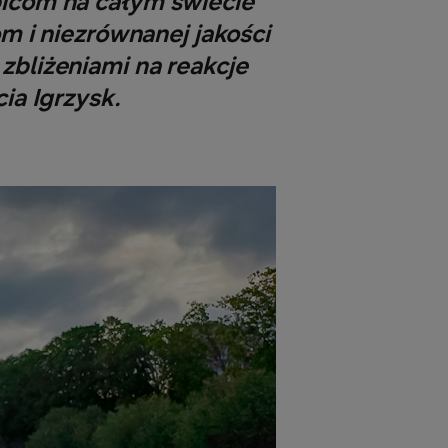
bicom na całym świecie
 i niezrównanej jakości
zbliżeniami na reakcje
a Igrzysk.