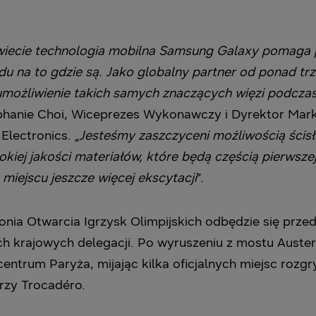
wiecie technologia mobilna Samsung Galaxy pomaga 
du na to gdzie są. Jako globalny partner od ponad tr
i umożliwienie takich samych znaczących więzi podczas 
ephanie Choi, Wiceprezes Wykonawczy i Dyrektor Mark
lectronics. „
Jesteśmy zaszczyceni możliwością ścis
iej jakości materiałów, które będą częścią pierwszej t
miejscu jeszcze więcej ekscytacji
”.
monia Otwarcia Igrzysk Olimpijskich odbędzie się pr
h krajowych delegacji. Po wyruszeniu z mostu Austerl
entrum Paryża, mijając kilka oficjalnych miejsc rozgr
przy Trocadéro.