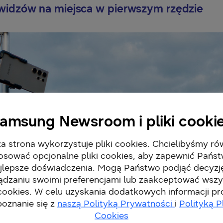
 widzów na miejsca w pierwszym rzędzie
amsung Newsroom i pliki cooki
a strona wykorzystuje pliki cookies. Chcielibyśmy ró
osować opcjonalne pliki cookies, aby zapewnić Pańs
jlepsze doświadczenia. Mogą Państwo podjąć decyzj
ądzaniu swoimi preferencjami lub zaakceptować wszy
 cookies. W celu uzyskania dodatkowych informacji p
poznanie się z
naszą Polityką Prywatności
i
Polityką P
Cookies