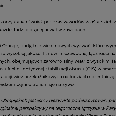
ie.
ykorzystana również podczas zawodów wioślarskich w 
każdej łodzi biorącej udział w zawodach.
 Orange, podjął się wielu nowych wyzwań, które wyma
nie wysokiej jakości filmów i niezawodnej łączności 
h, obejmujących zarówno silny wiatr z wysokimi falam
niu funkcji optycznej stabilizacji obrazu (OIS) w smar
stalacji wież przekaźnikowych na łodziach uczestnic
 widzom płynne transmisje na żywo.
 Olimpijskich jesteśmy niezwykle podekscytowani pa
ginalnej perspektywy na tegoroczne Igrzyska w Pary