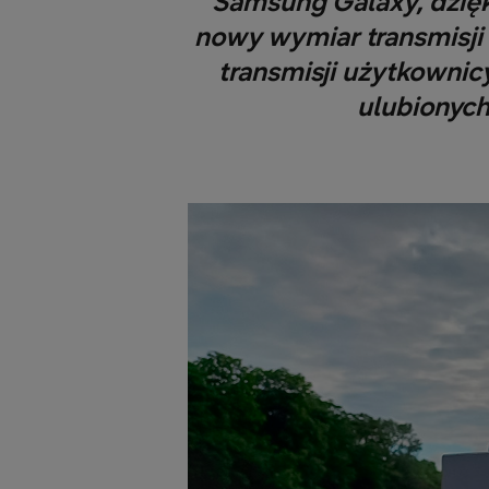
Samsung Galaxy, dzięk
nowy wymiar transmisji
transmisji użytkownic
ulubionyc