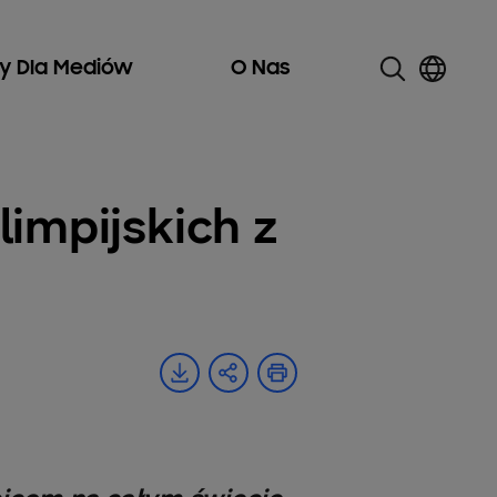
ły Dla Mediów
O Nas
limpijskich z