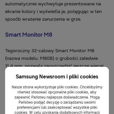
automatycznie wychwytuje prezentowane na
ekranie kolory i wyświetla je, potęgując w ten
sposób wrażenie zanurzenia w grze.
Smart Monitor M8
Tegoroczny 32-calowy Smart Monitor M8
(nazwa modelu: M80B) o grubości zaledwie
11,4 mm, pozwala zaoszczędzić jeszcze więcej
miejsca. Miłośnicy wzornictwa docenią
Samsung Newsroom i pliki cookies
wyrafinowany, płaski tył oraz design stawiający
Nasza strona wykorzystuje pliki cookies. Chcielibyśmy
na zwiększoną wygodę użytkowania.
również stosować opcjonalne pliki cookies, aby
Dodatkowym atutem jest wprowadzenie
zapewnić Państwu najlepsze doświadczenia. Mogą
Państwo podjąć decyzję o zarządzaniu swoimi
nowego, ciepłego odcienia bieli, który będzie
preferencjami lub zaakceptować wszystkie pliki
pasował do każdego wnętrza. Olśniewający
cookies. W celu uzyskania dodatkowych informacji