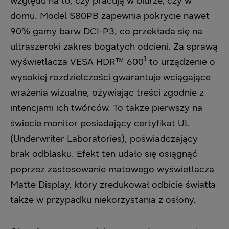
względu na to, czy pracują w biurze, czy w
domu. Model S80PB zapewnia pokrycie nawet
90% gamy barw DCI-P3, co przekłada się na
ultraszeroki zakres bogatych odcieni. Za sprawą
1
wyświetlacza VESA HDR™ 600
to urządzenie o
wysokiej rozdzielczości gwarantuje wciągające
wrażenia wizualne, ożywiając treści zgodnie z
intencjami ich twórców. To także pierwszy na
świecie monitor posiadający certyfikat UL
(Underwriter Laboratories), poświadczający
brak odblasku. Efekt ten udało się osiągnąć
poprzez zastosowanie matowego wyświetlacza
Matte Display, który zredukował odbicie światła
także w przypadku niekorzystania z osłony.