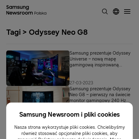
Tagi > Odyssey Neo G8
Samsung prezentuje Odyssey
Universe – nową mapę
gamingową inspirowaną
kultową linią monitorów
Odyssey
27-03-2023
Samsung prezentuje Odyssey
Neo G8 – pierwszy na świecie
monitor gamingowy 240 Hz
4K
Samsung Newsroom i pliki cookies
20-06-2022
Samsung Electronics
Nasza strona wykorzystuje pliki cookies. Chcielibyśmy
ugruntowuje swoją pozycję
również stosować opcjonalne pliki cookies, aby
lidera w dziedzinie monitorów,