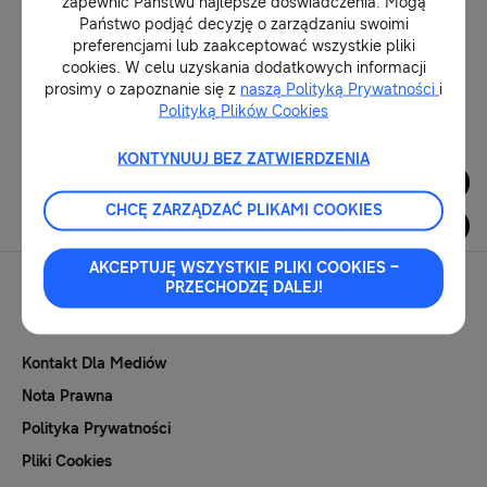
zapewnić Państwu najlepsze doświadczenia. Mogą
prezentując na targach CES
Państwo podjąć decyzję o zarządzaniu swoimi
wszechstronną ofertę na rok
preferencjami lub zaakceptować wszystkie pliki
2022
11-01-2022
cookies. W celu uzyskania dodatkowych informacji
prosimy o zapoznanie się z
naszą Polityką Prywatności
i
Polityką Plików Cookies
1
KONTYNUUJ BEZ ZATWIERDZENIA
Dla Mediów
CHCĘ ZARZĄDZAĆ PLIKAMI COOKIES
AKCEPTUJĘ WSZYSTKIE PLIKI COOKIES –
PRZECHODZĘ DALEJ!
Kontakt Dla Mediów
Nota Prawna
Polityka Prywatności
Pliki Cookies