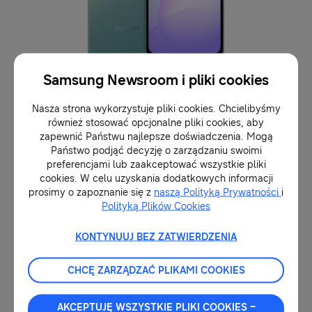
Samsung Newsroom i pliki cookies
Nasza strona wykorzystuje pliki cookies. Chcielibyśmy
również stosować opcjonalne pliki cookies, aby
zapewnić Państwu najlepsze doświadczenia. Mogą
Państwo podjąć decyzję o zarządzaniu swoimi
preferencjami lub zaakceptować wszystkie pliki
cookies. W celu uzyskania dodatkowych informacji
prosimy o zapoznanie się z
naszą Polityką Prywatności
i
Polityką Plików Cookies
KONTYNUUJ BEZ ZATWIERDZENIA
CHCĘ ZARZĄDZAĆ PLIKAMI COOKIES
¹
„Gemini” jest znakiem handlowym spółki
AKCEPTUJĘ WSZYSTKIE PLIKI COOKIES –