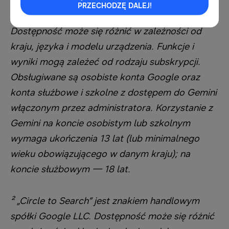
Google LLC. Gemini Live wymaga połączenia z
PRZECHODZĘ DALEJ!
internetem i zalogowania się na Koncie Google.
Dostępność może się różnić w zależności od
kraju, języka i modelu urządzenia. Funkcje i
wyniki mogą zależeć od rodzaju subskrypcji.
Obsługiwane są osobiste konta Google oraz
konta służbowe i szkolne z dostępem do Gemini
włączonym przez administratora. Korzystanie z
Gemini na koncie osobistym lub szkolnym
wymaga ukończenia 13 lat (lub minimalnego
wieku obowiązującego w danym kraju); na
koncie służbowym — 18 lat.
² „Circle to Search” jest znakiem handlowym
spółki Google LLC. Dostępność może się różnić