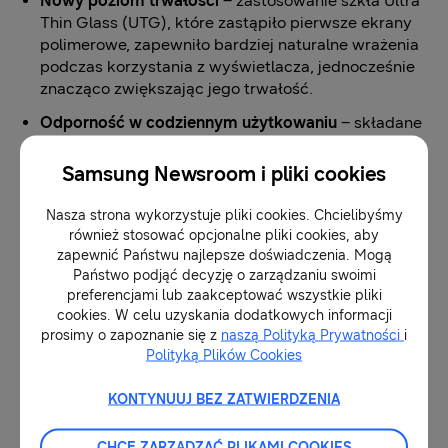
Nowy poziom trwałości
– zastosowanie szkła Ultra
Thin Glass (UTG), które zastąpiło pierwsze ekrany
polimerowe, zapewniło bardziej naturalne wrażenia
podczas korzystania z wyświetlacza, jednocześnie
znacząco zwiększając jego trwałość.
Odporność w codziennym użytkowaniu
– składane
smartfony Galaxy jako pierwsze otrzymały klasę
odporności IPX8, udowadniając, że składana
Samsung Newsroom i pliki cookies
konstrukcja może iść w parze z wysoką
wytrzymałością.
Nasza strona wykorzystuje pliki cookies. Chcielibyśmy
również stosować opcjonalne pliki cookies, aby
Połączenie wzornictwa i funkcjonalności
– kolejne
zapewnić Państwu najlepsze doświadczenia. Mogą
udoskonalenia doprowadziły do opracowania
Państwo podjąć decyzję o zarządzaniu swoimi
zawiasu Flex Hinge z konstrukcją bez szczeliny,
preferencjami lub zaakceptować wszystkie pliki
dzięki któremu urządzenia stały się smuklejsze,
cookies. W celu uzyskania dodatkowych informacji
bardziej eleganckie i jeszcze wygodniejsze w
prosimy o zapoznanie się z
naszą Polityką Prywatności
i
codziennym użytkowaniu.
Polityką Plików Cookies
KONTYNUUJ BEZ ZATWIERDZENIA
Nadchodzi kolejny rozdział innowacji w
składanych smartfonach
CHCĘ ZARZĄDZAĆ PLIKAMI COOKIES