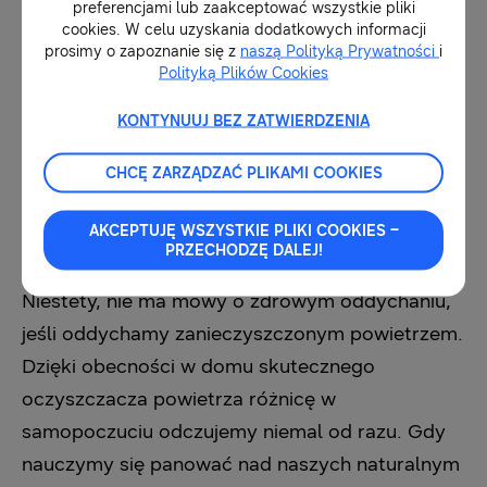
krokiem jest zmiana kolejności. Całe ćwiczenie
preferencjami lub zaakceptować wszystkie pliki
cookies. W celu uzyskania dodatkowych informacji
należy wykonywać przez 3 minuty”
– mówi
prosimy o zapoznanie się z
naszą Polityką Prywatności
i
Karolina Erdmann, joginka i trenerka, autorka
Polityką Plików Cookies
metody treningowej Yoga Beat.
KONTYNUUJ BEZ ZATWIERDZENIA
CHCĘ ZARZĄDZAĆ PLIKAMI COOKIES
Aż chce się oddychać
AKCEPTUJĘ WSZYSTKIE PLIKI COOKIES –
PRZECHODZĘ DALEJ!
Niestety, nie ma mowy o zdrowym oddychaniu,
jeśli oddychamy zanieczyszczonym powietrzem.
Dzięki obecności w domu skutecznego
oczyszczacza powietrza różnicę w
samopoczuciu odczujemy niemal od razu.
Gdy
nauczymy się panować nad naszych naturalnym