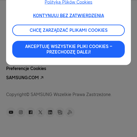
Polityką Plików Cookies
KONTYNUUJ BEZ ZATWIERDZENIA
CHCĘ ZARZĄDZAĆ PLIKAMI COOKIES
Kontakt Dla Mediów
Nota Prawna
AKCEPTUJĘ WSZYSTKIE PLIKI COOKIES –
Polityka Prywatności
PRZECHODZĘ DALEJ!
Pliki Cookies
Preferencje Cookies
SAMSUNG.COM
Copyright© SAMSUNG Wszelkie Prawa Zastrzeżone.