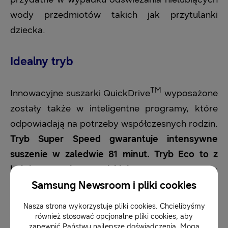
wody przedmiotów takich jak przytulanki
dziecka.
Idealny tryb
TM
Innowacyjne suszarki QuickDrive
wyposażone
zostały także w inteligentne programy, które
odpowiadają na potrzeby współczesnych rodzin.
Tryb Super Speed gwarantuje intensywne
suszenie w zaledwie 81 minut. Tryb Eco to z
kolei suszenie w niskiej temperaturze,
co
Samsung Newsroom i pliki cookies
zapewnia oszczędność energii. Urządzenie
wyposażone zostało także w technologię
Nasza strona wykorzystuje pliki cookies. Chcielibyśmy
pompy ciepła, która zamiast grzałki do
również stosować opcjonalne pliki cookies, aby
zapewnić Państwu najlepsze doświadczenia. Mogą