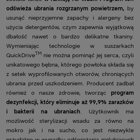
odświeża ubrania rozgrzanym powietrzem,
by
usunąć nieprzyjemne zapachy i alergeny bez
użycia detergentów, czym zapewnia wyjątkową
dbałość nawet o bardzo delikatne tkaniny.
Wymieniając technologie w suszarkach
TM
QuickDrive
nie można pominąć jej serca, czyli
unikatowego bębna, którego powłoka składa się
z setek wyproﬁlowanych otworów, chroniących
ubrania przed uszkodzeniem. Producent zadbał
również o nasze zdrowie, tworząc
program
dezynfekcji, który eliminuje aż 99,9% zarazków
i bakterii na ubraniach
. Użytkownik ma
możliwość sterylizacji wsadu za równo na
mokro jak i na sucho, co jest niezwykle
przydatne w wypadku odświeżania nielubiących