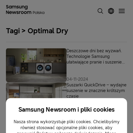
Tagi > Optimal Dry
Deszczowe dni bez wyzwań.
Technologie Samsung
ułatwiające pranie i suszenie
jesiennej odzieży
04-11-2024
Suszarki QuickDrive – wydajne
suszenie w znacznie krótszym
czasie
Samsung Newsroom i pliki cookies
10-05-2018
5 ciekawostek o suszarkach
Nasza strona wykorzystuje pliki cookies. Chcielibyśmy
do ubrań, których nie znacie
również stosować opcjonalne pliki cookies, aby