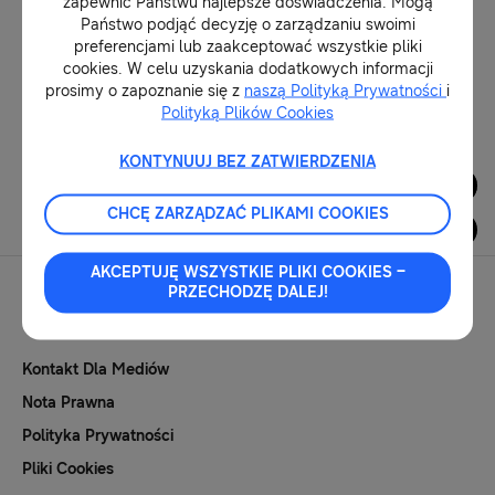
zapewnić Państwu najlepsze doświadczenia. Mogą
Państwo podjąć decyzję o zarządzaniu swoimi
preferencjami lub zaakceptować wszystkie pliki
26-04-2017
cookies. W celu uzyskania dodatkowych informacji
prosimy o zapoznanie się z
naszą Polityką Prywatności
i
Polityką Plików Cookies
1
KONTYNUUJ BEZ ZATWIERDZENIA
Dla Mediów
CHCĘ ZARZĄDZAĆ PLIKAMI COOKIES
AKCEPTUJĘ WSZYSTKIE PLIKI COOKIES –
PRZECHODZĘ DALEJ!
Kontakt Dla Mediów
Nota Prawna
Polityka Prywatności
Pliki Cookies