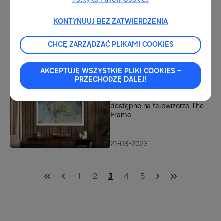
Samsung The Frame
KONTYNUUJ BEZ ZATWIERDZENIA
01-02-2024
Kolekcja obrazów z
CHCĘ ZARZĄDZAĆ PLIKAMI COOKIES
Metropolitalnego Muzeum
Sztuki w Samsung The Frame
AKCEPTUJĘ WSZYSTKIE PLIKI COOKIES –
PRZECHODZĘ DALEJ!
15-09-2023
Arcydzieła Salvadora Dali
dostępne na telewizorze The
Frame
21-08-2023
1
2
3
4
5