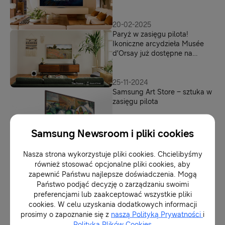
20-02-2025
Paryż w zasięgu pilota!
Ikoniczne arcydzieła Musée
d’Orsay już dostępne na
telewizorze The Frame
25-11-2024
Samsung Art Store – sztuka w
zasięgu pilota
Samsung Newsroom i pliki cookies
24-09-2024
Zakochaj się w szwedzkiej
Nasza strona wykorzystuje pliki cookies. Chcielibyśmy
kulturze! Dzieła Carla Larssona
również stosować opcjonalne pliki cookies, aby
już dostępne The Frame
zapewnić Państwu najlepsze doświadczenia. Mogą
Państwo podjąć decyzję o zarządzaniu swoimi
preferencjami lub zaakceptować wszystkie pliki
26-08-2024
cookies. W celu uzyskania dodatkowych informacji
Kolekcja legendarnego Keitha
prosimy o zapoznanie się z
naszą Polityką Prywatności
i
Haringa dostępna już na
Polityką Plików Cookies