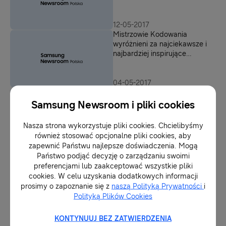
12-05-2017
Mistrzowie Kodowania
wyróżnieni za najciekawsze i
najbardziej inspirujące
działania
04-05-2017
Kobiecy głos w świecie
nowych technologii
Samsung Newsroom i pliki cookies
Nasza strona wykorzystuje pliki cookies. Chcielibyśmy
również stosować opcjonalne pliki cookies, aby
08-03-2017
zapewnić Państwu najlepsze doświadczenia. Mogą
Samsung wspiera Mistrzynie
Państwo podjąć decyzję o zarządzaniu swoimi
Kodowania
preferencjami lub zaakceptować wszystkie pliki
cookies. W celu uzyskania dodatkowych informacji
prosimy o zapoznanie się z
naszą Polityką Prywatności
i
Polityką Plików Cookies
01-03-2017
Nauka programowania
zwiększa bezpieczeństwo
KONTYNUUJ BEZ ZATWIERDZENIA