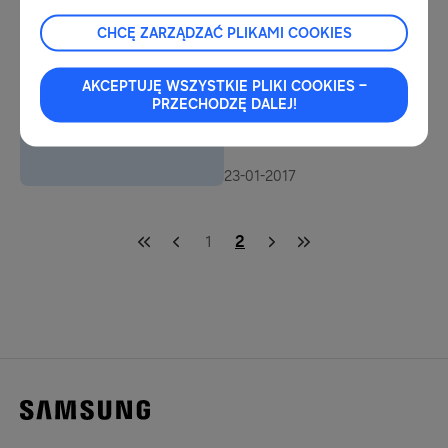
dzieci w internecie
CHCĘ ZARZĄDZAĆ PLIKAMI COOKIES
07-02-2017
70 szkół w Polsce zostało
AKCEPTUJĘ WSZYSTKIE PLIKI COOKIES –
wyróżnionych przez firmę
PRZECHODZĘ DALEJ!
Samsung
23-01-2017
1
2