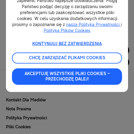
zapewnić Państwu najlepsze doświadczenia. Mogą
inteligencji
Państwo podjąć decyzję o zarządzaniu swoimi
preferencjami lub zaakceptować wszystkie pliki
30-08-2018
cookies. W celu uzyskania dodatkowych informacji
prosimy o zapoznanie się z
naszą Polityką Prywatności
i
Polityką Plików Cookies
1
2
3
4
5
KONTYNUUJ BEZ ZATWIERDZENIA
Dla Mediów
CHCĘ ZARZĄDZAĆ PLIKAMI COOKIES
AKCEPTUJĘ WSZYSTKIE PLIKI COOKIES –
PRZECHODZĘ DALEJ!
Kontakt Dla Mediów
Nota Prawna
Polityka Prywatności
Pliki Cookies