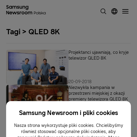
Tagi > QLED 8K
Projektanci ujawniają, co kryje
telewizor QLED 8K
20-09-2018
Niezwykła kampania w
przestrzeni miejskiej z okazji
premiery telewizora QLED 8K
Samsung Newsroom i pliki cookies
13-09-2018
Firma Samsung prezentuje
Nasza strona wykorzystuje pliki cookies. Chcielibyśmy
telewizor QLED 8K z
również stosować opcjonalne pliki cookies, aby
technologią sztucznej