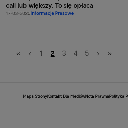
cali lub większy. To się opłaca
17-03-2020
Informacje Prasowe
1
2
3
4
5
Mapa Strony
Kontakt Dla Mediów
Nota Prawna
Polityka 