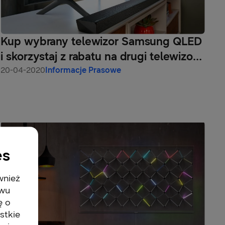
Kup wybrany telewizor Samsung QLED
i skorzystaj z rabatu na drugi telewizor
lub soundbar
20-04-2020
Informacje Prasowe
es
wnież
twu
ę o
stkie