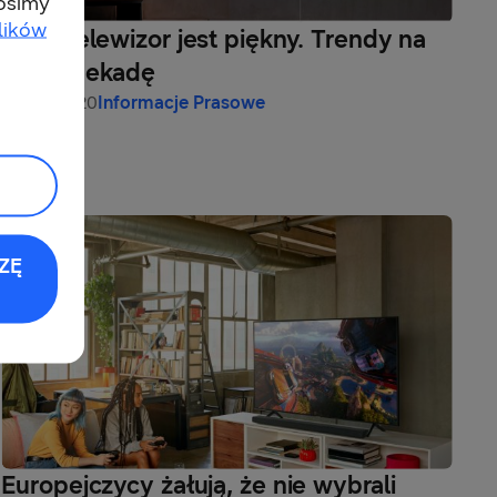
rosimy
lików
Duży telewizor jest piękny. Trendy na
nową dekadę
01-04-2020
Informacje Prasowe
ZĘ
Europejczycy żałują, że nie wybrali