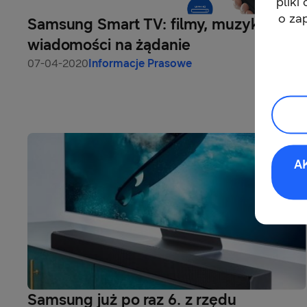
pliki
o za
Samsung Smart TV: filmy, muzyka i
wiadomości na żądanie
07-04-2020
Informacje Prasowe
A
Samsung już po raz 6. z rzędu