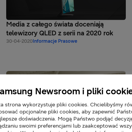
Media z całego świata doceniają
telewizory QLED z serii na 2020 rok
30-04-2020
Informacje Prasowe
amsung Newsroom i pliki cooki
a strona wykorzystuje pliki cookies. Chcielibyśmy ró
osować opcjonalne pliki cookies, aby zapewnić Pańs
jlepsze doświadczenia. Mogą Państwo podjąć decyzj
ądzaniu swoimi preferencjami lub zaakceptować wszy