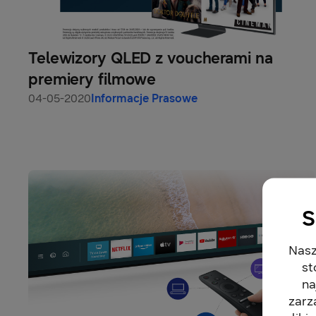
Telewizory QLED z voucherami na
premiery filmowe
04-05-2020
Informacje Prasowe
S
Nasz
st
na
zarz