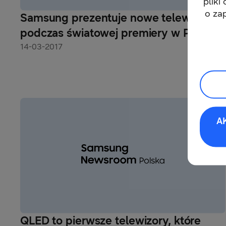
pliki
o za
Samsung prezentuje nowe telewizory
podczas światowej premiery w Paryżu
14-03-2017
A
QLED to pierwsze telewizory, które