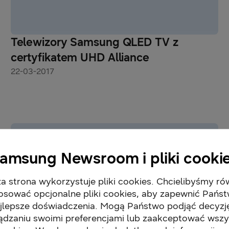
Telewizory Samsung QLED TV z
certyfikatem UHD Alliance
22-03-2017
amsung Newsroom i pliki cooki
a strona wykorzystuje pliki cookies. Chcielibyśmy ró
osować opcjonalne pliki cookies, aby zapewnić Pańs
jlepsze doświadczenia. Mogą Państwo podjąć decyzj
ądzaniu swoimi preferencjami lub zaakceptować wszy