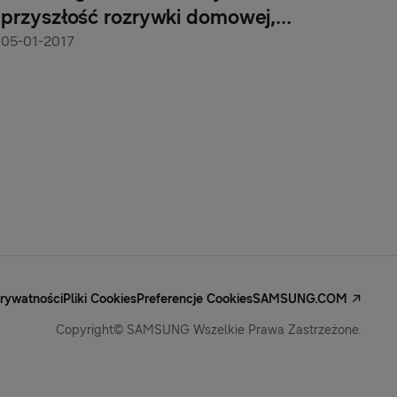
przyszłość rozrywki domowej,
prezentując telewizor QLED na targach
05-01-2017
CES 2017
Prywatności
Pliki Cookies
Preferencje Cookies
SAMSUNG.COM
Copyright© SAMSUNG Wszelkie Prawa Zastrzeżone.