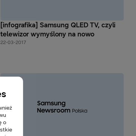
[infografika] Samsung QLED TV, czyli
telewizor wymyślony na nowo
22-03-2017
es
wnież
twu
ę o
stkie