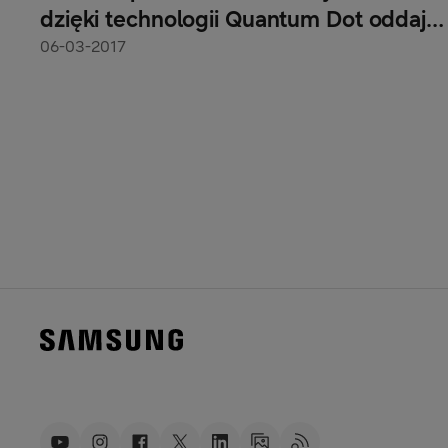
dzięki technologii Quantum Dot oddają
pełne natężenie kolorów
06-03-2017