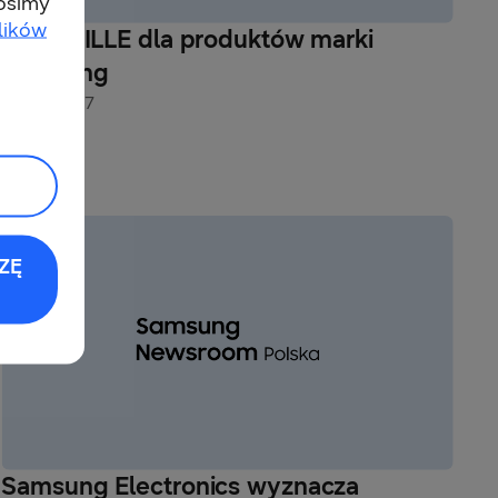
rosimy
lików
Złote VILLE dla produktów marki
Samsung
10-03-2017
ZĘ
Samsung Electronics wyznacza