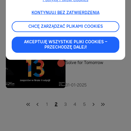
wybierz laureata Nagrody
Społeczności w programie
Solve for Tomorrow
KONTYNUUJ BEZ ZATWIERDZENIA
07-04-2025
Solve for Tomorrow Campus:
CHCĘ ZARZĄDZAĆ PLIKAMI COOKIES
kreatywne warsztaty w
Centrum Nauki Kopernik
AKCEPTUJĘ WSZYSTKIE PLIKI COOKIES –
PRZECHODZĘ DALEJ!
25-03-2025
13 zespołów w finale IV edycji
Solve for Tomorrow
31-01-2025
1
2
3
4
5