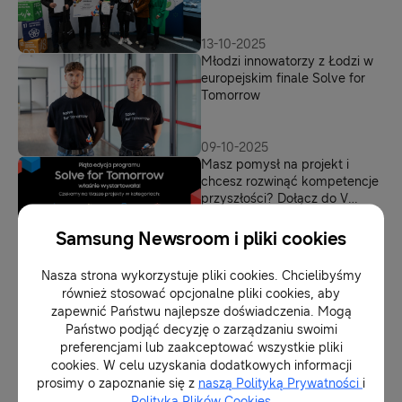
środowisko
13-10-2025
Młodzi innowatorzy z Łodzi w
europejskim finale Solve for
Tomorrow
09-10-2025
Masz pomysł na projekt i
chcesz rozwinąć kompetencje
przyszłości? Dołącz do V
edycji Solve for Tomorrow
Samsung Newsroom i pliki cookies
18-09-2025
Ci uczniowie wiedzą, jak
Nasza strona wykorzystuje pliki cookies. Chcielibyśmy
pomóc osobom w kryzysie
również stosować opcjonalne pliki cookies, aby
bezdomności. Poznaliśmy
zapewnić Państwu najlepsze doświadczenia. Mogą
zwycięzców IV edycji Solve for
Państwo podjąć decyzję o zarządzaniu swoimi
Tomorrow
preferencjami lub zaakceptować wszystkie pliki
16-04-2025
cookies. W celu uzyskania dodatkowych informacji
Wspieraj młode talenty w
prosimy o zapoznanie się z
naszą Polityką Prywatności
i
swoim regionie! Zagłosuj i
Polityką Plików Cookies