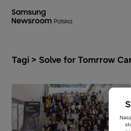
Tagi > Solve for Tomrrow C
S
Nasz
st