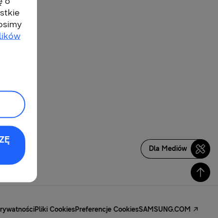
ę o
stkie
rosimy
lików
ZĘ
Dla Mediów
Prywatności
Pliki Cookies
Preferencje Cookies
SAMSUNG.COM