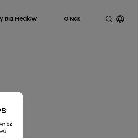
ły Dla Mediów
O Nas
es
wnież
twu