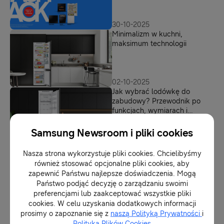
zakup wybranych urządzeń
AGD i zostawienie opinii
30-10-2025
Minimalizm w kuchni,
maksimum technologii
02-10-2025
Jak wybrać lodówkę do
zabudowy? Przewodnik po
funkcjach, wymiarach i
technologiach
Samsung Newsroom i pliki cookies
18-09-2025
Mrożenie, czyli zdrowy sposób
Nasza strona wykorzystuje pliki cookies. Chcielibyśmy
na zachowanie smaków lata
również stosować opcjonalne pliki cookies, aby
na dłużej
zapewnić Państwu najlepsze doświadczenia. Mogą
Państwo podjąć decyzję o zarządzaniu swoimi
preferencjami lub zaakceptować wszystkie pliki
05-08-2024
cookies. W celu uzyskania dodatkowych informacji
Znajdź lodówkę idealną.
prosimy o zapoznanie się z
naszą Polityką Prywatności
i
Samsung rusza z nową
Polityką Plików Cookies