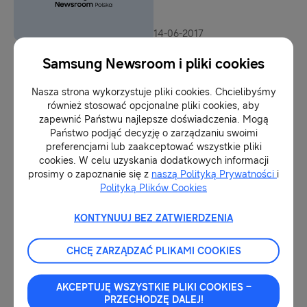
14-06-2017
Odkryj koreańską kulturę i
technologię podczas Korea
Samsung Newsroom i pliki cookies
Festival 2017
Nasza strona wykorzystuje pliki cookies. Chcielibyśmy
również stosować opcjonalne pliki cookies, aby
09-06-2017
zapewnić Państwu najlepsze doświadczenia. Mogą
Samsung Drive – wirtualna
Państwo podjąć decyzję o zarządzaniu swoimi
rzeczywistość zadba o
preferencjami lub zaakceptować wszystkie pliki
bezpieczeństwo jazdy
cookies. W celu uzyskania dodatkowych informacji
prosimy o zapoznanie się z
naszą Polityką Prywatności
i
Polityką Plików Cookies
30-01-2017
Rekordowy pokaz VR w Polsce
KONTYNUUJ BEZ ZATWIERDZENIA
CHCĘ ZARZĄDZAĆ PLIKAMI COOKIES
10-01-2017
AKCEPTUJĘ WSZYSTKIE PLIKI COOKIES –
PRZECHODZĘ DALEJ!