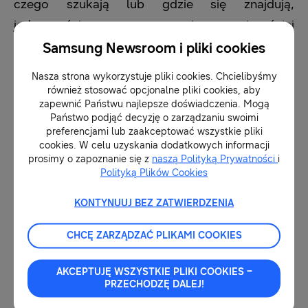
czego szukają lub gdzie się znajdują,
jednocześnie ucząc się najczęściej
wykonywanych przez użytkowników czynności i
Samsung Newsroom i pliki cookies
zapamiętując je. Za pomocą Bixby jednym
Nasza strona wykorzystuje pliki cookies. Chcielibyśmy
poleceniem można zebrać wszystkie zdjęcia
również stosować opcjonalne pliki cookies, aby
zapewnić Państwu najlepsze doświadczenia. Mogą
zrobione w ubiegłym tygodniu i zapisać je w
Państwo podjąć decyzję o zarządzaniu swoimi
nowym albumie „Wakacje”, a następnie
preferencjami lub zaakceptować wszystkie pliki
cookies. W celu uzyskania dodatkowych informacji
udostępnić ten album swoim znajomym. Można
prosimy o zapoznanie się z
naszą Polityką Prywatności
i
również polecić Bixby zrobienie selfie i
Polityką Plików Cookies
przesłanie go do kogoś. Można wreszcie wysłać
KONTYNUUJ BEZ ZATWIERDZENIA
znajomym swoją lokalizację, a nawet znaleźć
miejsce, w którym zaparkowaliśmy samochód.
CHCĘ ZARZĄDZAĆ PLIKAMI COOKIES
Bixby może obsługiwać złożone zadania, bez
względu na to, jak zostaną opisane.
AKCEPTUJĘ WSZYSTKIE PLIKI COOKIES –
PRZECHODZĘ DALEJ!