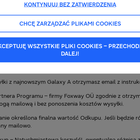
KONTYNUUJ BEZ ZATWIERDZENIA
gramie Odkup.
niejszym przelewem na konto albo Program Odkup – 
CHCĘ ZARZĄDZAĆ PLIKAMI COOKIES
wanego telefonu już w momencie realizacji zakupu n
KCEPTUJĘ WSZYSTKIE PLIKI COOKIES – PRZECHOD
ądzenie, wypełniając formularz Odkupu i określając 
DALEJ!
nkowy i możę ulec zmianie po odesłaniu i weryfikacj
rmę Foxway OÜ).
yłki z najnowszym Galaxy A otrzymasz email z instruk
artnera Programu – firmy Foxway OÜ zgodnie z otrzym
drogą mailową i bez ponoszenia kosztów wysyłki.
anie określona finalna wartość Odkupu. Jeśli będzie r
any mailowo.
kup – Natychmiastowa korzyść!, ewentualna różnica z