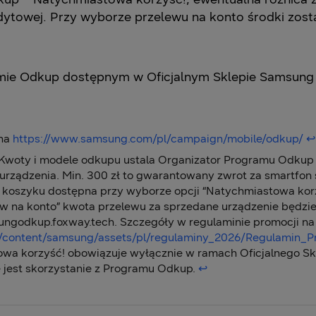
dytowej. Przy wyborze przelewu na konto środki zo
ie Odkup dostępnym w Oficjalnym Sklepie Samsung m
 na
https://www.samsung.com/pl/campaign/mobile/odkup/
↩︎
 Kwoty i modele odkupu ustala Organizator Programu Odkup 
urządzenia. Min. 300 zł to gwarantowany zwrot za smartfo
a koszyku dostępna przy wyborze opcji “Natychmiastowa korz
w na konto” kwota przelewu za sprzedane urządzenie będzie 
ungodkup.foxway.tech. Szczegóły w regulaminie promocji na 
s/content/samsung/assets/pl/regulaminy_2026/Regulamin_
wa korzyść! obowiązuje wyłącznie w ramach Oficjalnego S
 jest skorzystanie z Programu Odkup.
↩︎