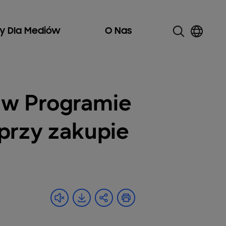
ły Dla Mediów
O Nas
 w Programie
 przy zakupie