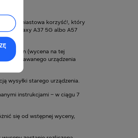
Natychmiastowa korzyść!, który
owego Galaxy A37 5G albo A57
ZĘ
jego stan (wycena na tej
i odsprzedawanego urządzenia
cją wysyłki starego urządzenia.
anymi instrukcjami – w ciągu 7
óżnić się od wstępnej wyceny,
 wyceny zostanie rozliczona