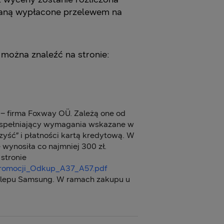
staną wypłacone przelewem na
ożna znaleźć na stronie:
– firma Foxway OÜ. Zależą one od
n spełniający wymagania wskazane w
yść” i płatności kartą kredytową. W
wynosiła co najmniej 300 zł.
stronie
Promocji_Odkup_A37_A57.pdf
klepu Samsung. W ramach zakupu u