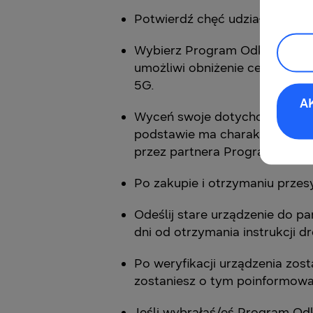
Potwierdź chęć udziału w Pro
Wybierz Program Odkup z póź
umożliwi obniżenie ceny kupo
5G.
A
Wyceń swoje dotychczasowe urz
podstawie ma charakter szacu
przez partnera Programu – fi
Po zakupie i otrzymaniu przes
Odeślij stare urządzenie do p
dni od otrzymania instrukcji 
Po weryfikacji urządzenia zost
zostaniesz o tym poinformow
Jeśli wybrałaś/eś Program Od