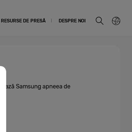
RESURSE DE PRESĂ
DESPRE NOI
rdează Samsung apneea de