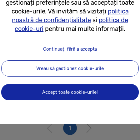
gestionați preferințele sau să acceptați toate
16/03/2026
cookie-urile. Vă invităm să vizitați
politica
noastră de confidențialitate
și
politica de
Comunicate de presă
cookie-uri
pentru mai multe informații.
Samsung extinde la nivel global funcț
somn de pe Galaxy Watch
Continuați fără a accepta
Vreau să gestionez cookie-urile
05/06/2025
Accept toate cookie-urile!
1