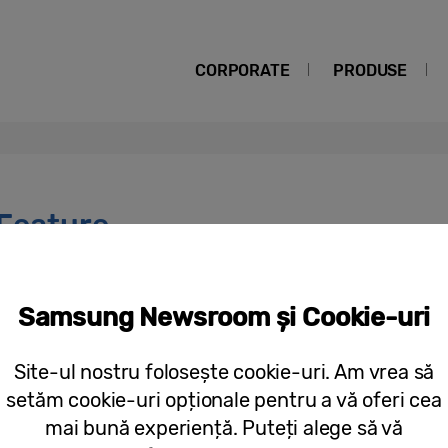
CORPORATE
PRODUSE
Feature
[Ziua Mondială a Somnului] Cum abo
Samsung Newsroom și Cookie-uri
somn pentru a vă energiza zilele
Site-ul nostru folosește cookie-uri. Am vrea să
setăm cookie-uri opționale pentru a vă oferi cea
mai bună experiență. Puteți alege să vă