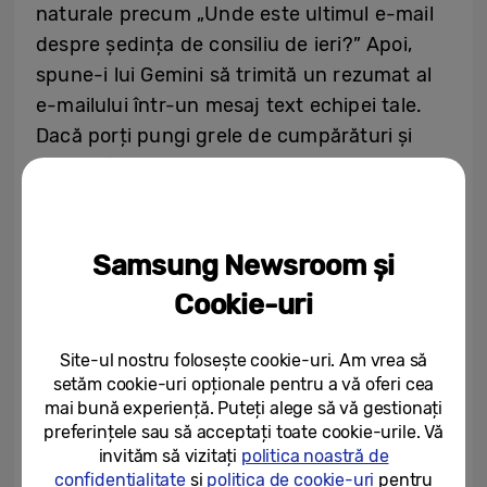
naturale precum „Unde este ultimul e-mail
despre ședința de consiliu de ieri?” Apoi,
spune-i lui Gemini să trimită un rezumat al
e-mailului într-un mesaj text echipei tale.
Dacă porți pungi grele de cumpărături și
vrei să faci o pauză, activează pur și simplu
Gemini pe Galaxy Watch și cere-i să
găsească o cafenea din apropiere – totul
fără să scoți telefonul din buzunar.
Samsung Newsroom și
Cookie-uri
Site-ul nostru folosește cookie-uri. Am vrea să
setăm cookie-uri opționale pentru a vă oferi cea
mai bună experiență. Puteți alege să vă gestionați
preferințele sau să acceptați toate cookie-urile. Vă
invităm să vizitați
politica noastră de
confidențialitate
și
politica de cookie-uri
pentru