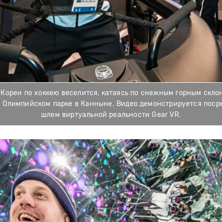
Кореи по хоккею веселится, катаясь по снежным горным скло
в Олимпийском парке в Канныне. Видео демонстрируется поср
шлем виртуальной реальности Gear VR.