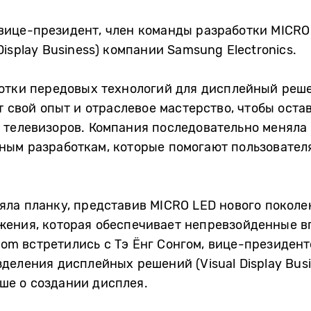
), вице-президент, член команды разработки MICR
isplay Business) компании Samsung Electronics.
отки передовых технологий для дисплейный решен
т свой опыт и отраслевое мастерство, чтобы оста
 телевизоров. Компания последовательно меняла
ным разработкам, которые помогают пользовател
яла планку, представив MICRO LED нового покол
жения, которая обеспечивает непревзойденные в
m встретились с Тэ Ёнг Сонгом, вице-президент
деления дисплейных решений (Visual Display Bus
льше о создании дисплея.