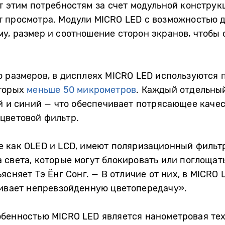
т этим потребностям за счет модульной констру
т просмотра. Модули MICRO LED с возможностью 
у, размер и соотношение сторон экранов, чтобы 
 размеров, в дисплеях MICRO LED используются 
оторых
меньше
50 микрометров
. Каждый отдельный
й и синий — что обеспечивает потрясающее каче
цветовой фильтр.
е как OLED и LCD, имеют поляризационный фильт
света, которые могут блокировать или поглощать
ъясняет Тэ Ёнг Сонг. — В отличие от них, в MICR
чивает непревзойденную цветопередачу».
обенностью MICRO LED является нанометровая те