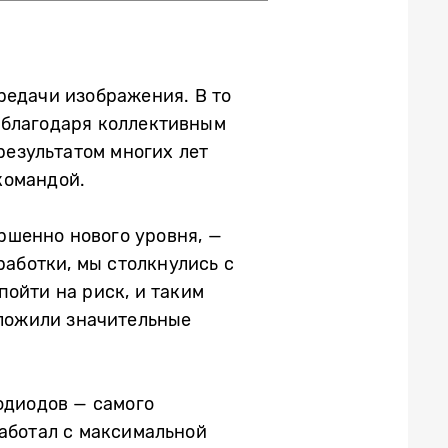
редачи изображения. В то
 благодаря коллективным
результатом многих лет
командой.
ршенно нового уровня, —
работки, мы столкнулись с
ойти на риск, и таким
вложили значительные
одиодов — самого
работал с максимальной