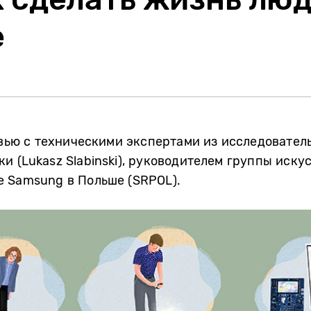
е
рвью с техническими экспертами из исследовате
и (Lukasz Slabinski), руководителем группы иску
е Samsung в Польше (SRPOL).