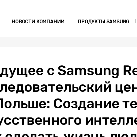
НОВОСТИ КОМПАНИИ
ПРОДУКТЫ SAMSUNG
удущее с Samsung R
ледовательский це
Польше: Создание т
усственного интелл
 сделать жизнь лю