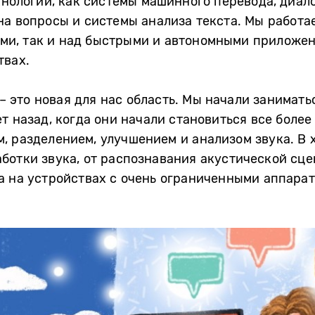
ехнологии, как системы машинного перевода, диал
на вопросы и системы анализа текста. Мы работ
и, так и над быстрыми и автономными приложен
твах.
e – это новая для нас область. Мы начали занимат
ет назад, когда они начали становиться все боле
, разделением, улучшением и анализом звука. В 
ботки звука, от распознавания акустической сце
а на устройствах с очень ограниченными аппара