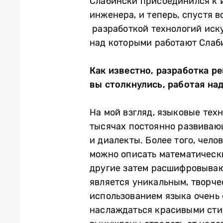
Слабински присоединился к И
инженера, и теперь, спустя в
разработкой технологий иску
над которыми работают Слаби
Как известно, разработка р
вы столкнулись, работая на
На мой взгляд, языковые тех
тысячах постоянно развивающ
и диалекты. Более того, чело
можно описать математически
другие затем расшифровываю
является уникальным, творче
использованием языка очень 
наслаждаться красивыми стих