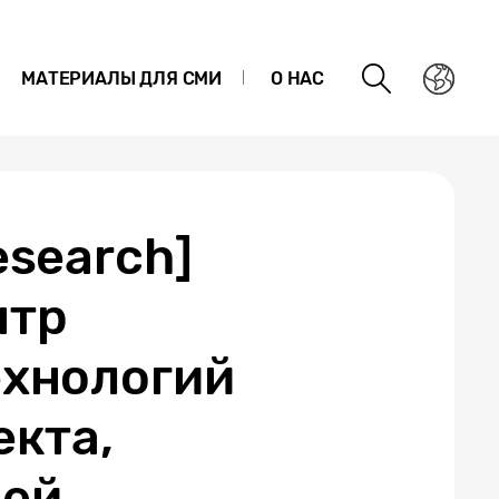
МАТЕРИАЛЫ ДЛЯ СМИ
О НАС
esearch]
нтр
ехнологий
екта,
дей