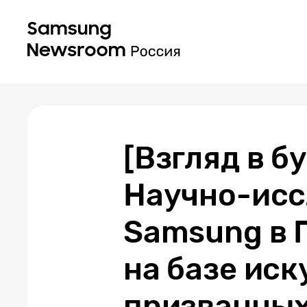
[Взгляд в б
Научно-исс
Samsung в 
на базе иск
призванных