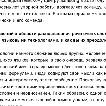
сследовательскому центру Samsung в 2013 году 
осемь лет упорной работы, возглавляет команду, 
сственного интеллекта. В этом материале мы рас
нски и его команда.
ешений в области распознавания речи очень сл
д языковыми технологиями, и как вы их преодол
нологии намного сложнее любых других. Человече
ихся языков, которые, в свою очередь, разделя
веческий язык гораздо менее объективен, чем, на
ми формулами. Люди кодируют свои мысли как на
т и интерпретируют это сообщение. Поскольку к
ским и недетерминированным, весь процесс чело
сложен и неоднозначен. Таким образом, с одной 
ами и смеяться над забавными шутками, а с друг