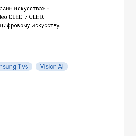
азин искусства»
–
eo QLED и QLED,
цифровому искусству.
msung TVs
Vision AI