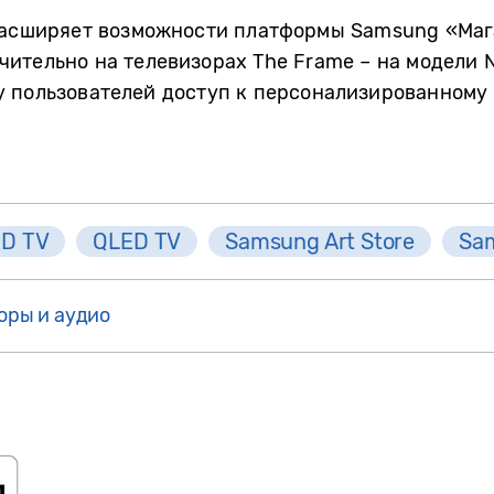
расширяет
возможности платформы
Samsung
«Маг
ительно на телевизорах The Frame – на модели N
у по
льзователей
доступ к персонализированному 
D TV
QLED TV
Samsung Art Store
Sa
оры и аудио