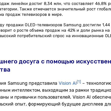
даж линейки достиг 8,34 млн, что составляет 46,8% р
атегории. Также отмечается значительный рост глобал
ма продаж телевизоров в мире.
ду продажи OLED-телевизоров Samsung достигли 1,44 
говорит о росте объема продаж на 42% и доли рынка на
высокий потребительский спрос на
инновационные
OL
него досуга с помощью искусствен
тва
[1]
ния Samsung представила
Vision AI
– технологию
енным интеллектом, выходящим за рамки традици
аны и привычки пользователей, Vision AI обеспе
ьский опыт, формирующий будущее дисплеев для