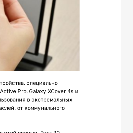
стройства, специально
ctive Pro, Galaxy XCover 4s и
ользования в экстремальных
аслей, от коммунального
е этой осенью. Этот 10-