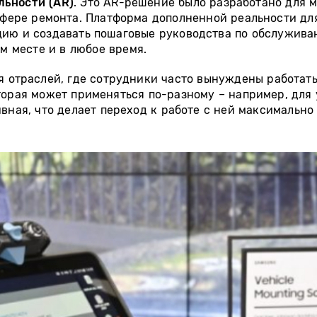
льности (
AR
)
. Это AR-решение было разработано для 
сфере ремонта. Платформа дополненной реальности дл
цию и создавать пошаговые руководства по обслужива
м месте и в любое время.
ля отраслей, где сотрудники часто вынуждены работат
торая может применяться по-разному – например, для 
ивная, что делает переход к работе с ней максимально