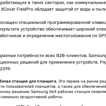
 работающих в таких секторах, как коммунальные
y XCover FieldPro обладает защитой от воды и пыли
е оснащен специальной программированной клави
 результате устройство обеспечивает широкий спе
аботников и определение местоположения по GPS
бразные потребности всех B2B-клиентов, Samsun
ационных решений для применения устройств. Ря
2019:
бочая станция для планшета
. Это первое на рынке р
ти пользователей планшетов, а также для обеспечени
нному решению Samsung DeX рабочая станция позволяе
аксимально продуктивной работы.