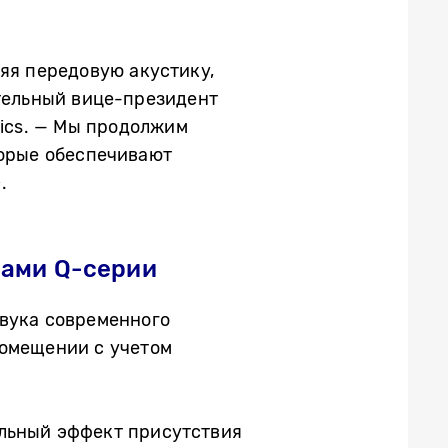
яя передовую акустику,
ительный вице-президент
ics.
— Мы продолжим
торые обеспечивают
.
рами Q-серии
звука современного
помещении с учетом
льный эффект присутствия