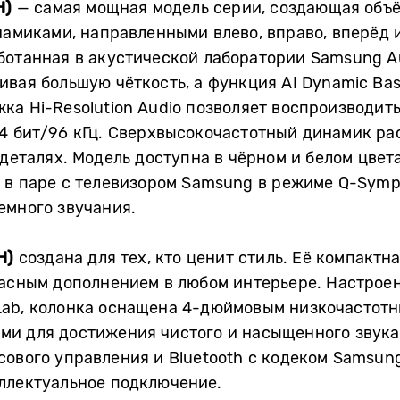
H)
— самая мощная модель серии, создающая объ
инамиками, направленными влево, вправо, вперёд 
ботанная в акустической лаборатории Samsung A
вая большую чёткость, а функция AI Dynamic Bas
ка Hi-Resolution Audio позволяет воспроизводит
4 бит/96 кГц. Сверхвысокочастотный динамик ра
 деталях. Модель доступна в чёрном и белом цвет
и в паре с телевизором Samsung в режиме Q-Symp
емного звучания.
H)
создана для тех, кто ценит стиль. Её компакт
расным дополнением в любом интерьере. Настрое
Lab, колонка оснащена 4-дюймовым низкочастотн
и для достижения чистого и насыщенного звука.
сового управления и Bluetooth с кодеком Samsun
еллектуальное подключение.