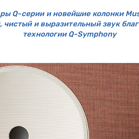
ы Q-серии и новейшие колонки Mus
 чистый и выразительный звук бла
технологии Q-Symphony