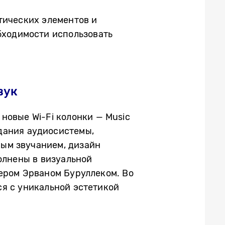
тических элементов и
бходимости использовать
вук
новые Wi-Fi колонки — Music
здания аудиосистемы,
ым звучанием, дизайн
олнены в визуальной
нером Эрваном Буруллеком. Во
я с уникальной эстетикой