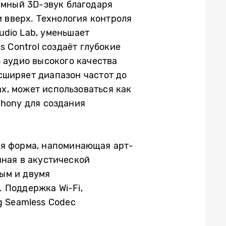
ёмный 3D-звук благодаря
и вверх. Технология контроля
udio Lab, уменьшает
s Control создаёт глубокие
ь аудио высокого качества
сширяет диапазон частот до
ах, может использоваться как
hony для создания
ная форма, напоминающая арт-
нная в акустической
ым и двумя
 Поддержка Wi-Fi,
g Seamless Codec