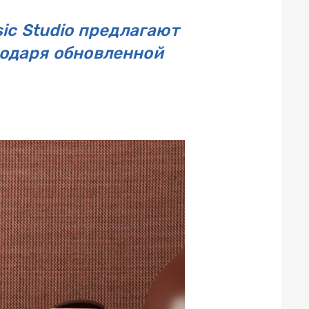
ic Studio предлагают
годаря обновленной