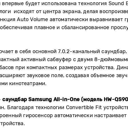
 впервые будет использована технология Sound El
логи исходят от центра экрана, делая воспроизв
ункция Auto Volume автоматически выравнивает 
 обеспечивая плавное и сбалансированное просл
ючает в себя основной 7.0.2-канальный саундбар
пактный активный сабвуфер с двумя 8-дюймовым
асов при компактных размерах устройства. Дина
сширяют звуковое поле, создавая объемное звуч
ми кинотеатрами.
—
саундбар Samsung All-in-One (модель HW-QS9
. Благодаря технологии Convertible Fit устройст
встроенный гиросенсор автоматически настраивает
тройства.