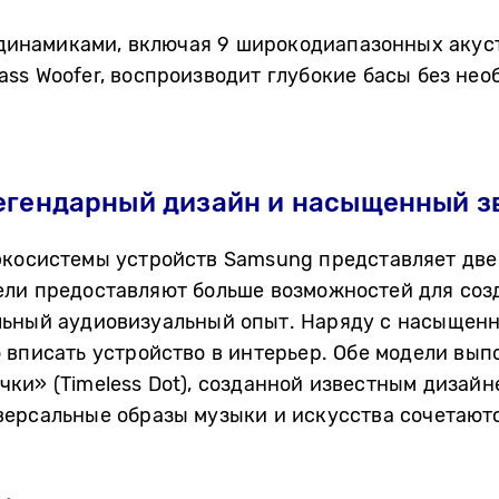
3 динамиками, включая 9 широкодиапазонных акус
ss Woofer, воспроизводит глубокие басы без нео
 легендарный дизайн и насыщенный з
косистемы устройств Samsung представляет две 
Модели предоставляют больше возможностей для со
льный аудиовизуальный опыт. Наряду с насыщенн
 вписать устройство в интерьер.
Обе модели вып
ки» (Timeless Dot), созданной известным дизай
версальные образы музыки и искусства сочетаютс