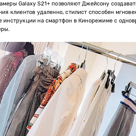
амеры Galaxy S21+ позволяют Джейсону создават
ния клиентов удаленно, стилист способен мгнов
е инструкции на смартфон в Кинорежиме с одно
еры.