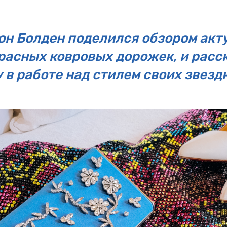
он Болден поделился обзором акт
расных ковровых дорожек, и расска
 в работе над стилем своих звез