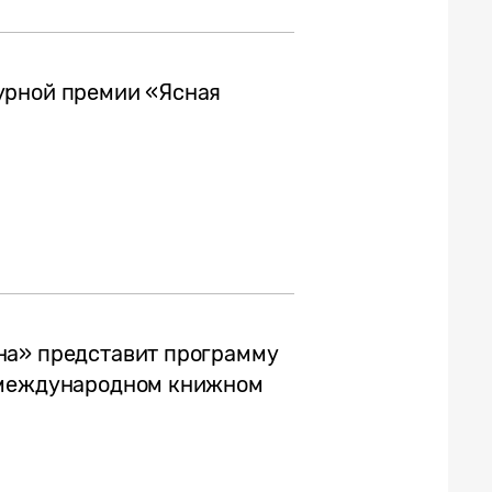
урной премии «Ясная
на» представит программу
 международном книжном