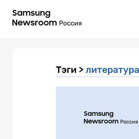
Тэги >
литератур