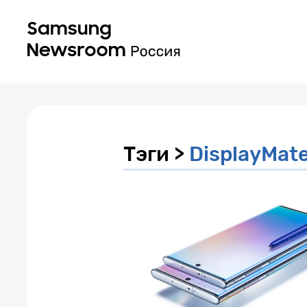
Тэги >
DisplayMat