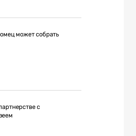
томец может собрать
партнерстве с
зеем