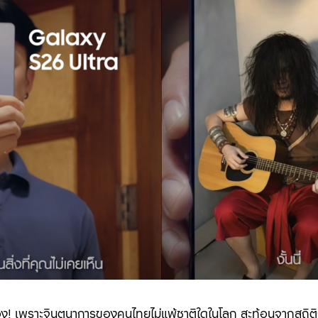
อง! เพราะจินตนาการของคนไทยไม่แพ้ชาติใดในโลก สะท้อนจากสถิติก