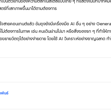
ู้ที่เป็นตัวแทนของความตลกในสไตล์แบบไทย ๆ ที่แสดงในบทบาทหมอผี
ตร์ที่เสกภาพขึ้นมาได้ตามต้องการ
ูกใจสายคอนเทนต์แล้ว ซัมซุงยังมีเครื่องมือ
AI
อื่น ๆ อย่าง
Genera
กวนที่ไม่ต้องการในภาพ เช่น คนเดินผ่านไปมา หรือสิ่งของรก ๆ ที่ทำใ
หรือขยายวัตถุได้อย่างง่ายดาย โดยใช้
AI
วิเคราะห์อย่างชาญฉลาด ทำใ
มพันธ์