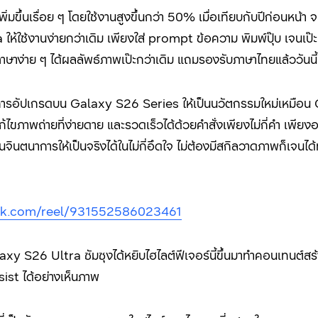
่มขึ้นเรื่อย ๆ โดยใช้งานสูงขึ้นกว่า 50% เ
มื่อเทียบกับปีก่อนหน้า 
a
ให้ใช้งานง่ายกว่าเดิม
เพียงใส่ prompt ข้อความ พิมพ์ปุ๊บ เจนเป๊ะ! 
าง่าย ๆ ได้ผลลัพธ์ภาพเป๊ะกว่าเดิม แถมรองรับภาษาไทยแล้ววันนี้
บการอัปเกรดบน
Galaxy S26 Series
ให้เป็นนวัตกรรมใหม่เหมือน
ไขภาพถ่ายที่ง่ายดาย และรวดเร็วได้ด้วยคำสั่งเพียงไม่กี่คำ เพียง
จินตนาการให้เป็นจริงได้ในไม่กี่อึดใจ ไม่ต้องมีสกิลวาดภาพก็เจนได้
ook.com/reel/931552586023461
laxy S26 Ultra
ซัมซุงได้หยิบไฮไลต์ฟีเจอร์นี้ขึ้นมาทำคอนเทนต
sist
ได้อย่างเห็นภาพ