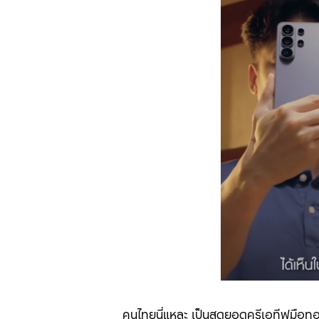
คนไทยนี่แหละ เป็นสุดยอดครีเอทีฟมือท