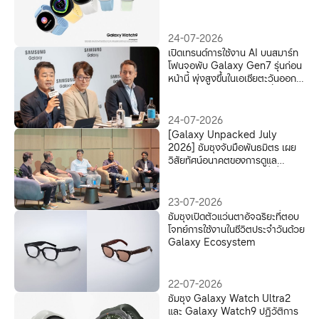
โตรก มาพร้อม AI ปฏิวัติการดูแล
สุขภาพเชิงป้องกันทั้ง 4 เสาหลัก
24-07-2026
เปิดเทรนด์การใช้งาน AI บนสมาร์ท
โฟนจอพับ Galaxy Gen7 รุ่นก่อน
หน้านี้ พุ่งสูงขึ้นในเอเชียตะวันออก
เฉียงใต้และโอเชียเนีย ตอกย้ำความ
เป็นผู้นำในการเป็นประตูสู่โลก AI บน
มือถือ
24-07-2026
[Galaxy Unpacked July
2026] ซัมซุงจับมือพันธมิตร เผย
วิสัยทัศน์อนาคตของการดูแล
สุขภาพด้วยระบบอัจฉริยะที่เชื่อมโยง
กันครบวงจร เปลี่ยนทุกสัญญาณ
จากร่างกาย สู่สุขภาพที่ดีอย่าง
23-07-2026
ยั่งยืน
ซัมซุงเปิดตัวแว่นตาอัจฉริยะที่ตอบ
โจทย์การใช้งานในชีวิตประจำวันด้วย
Galaxy Ecosystem
22-07-2026
ซัมซุง Galaxy Watch Ultra2
และ Galaxy Watch9 ปฏิวัติการ