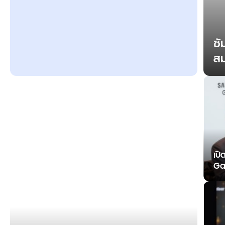
ซั
ส
เส
โ
เปิ
Gal