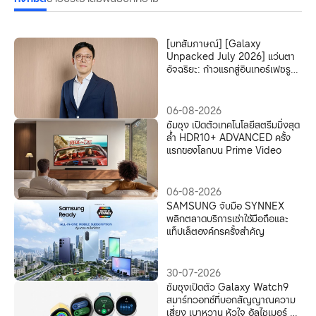
[บทสัมภาษณ์] [Galaxy
Unpacked July 2026] แว่นตา
อัจฉริยะ: ก้าวแรกสู่อินเทอร์เฟซรูป
แบบใหม่ของ Mobile AI
06-08-2026
ซัมซุง เปิดตัวเทคโนโลยีสตรีมมิ่งสุด
ล้ำ HDR10+ ADVANCED ครั้ง
แรกของโลกบน Prime Video
06-08-2026
SAMSUNG จับมือ SYNNEX
พลิกตลาดบริการเช่าใช้มือถือและ
แท็ปเล็ตองค์กรครั้งสำคัญ
30-07-2026
ซัมซุงเปิดตัว Galaxy Watch9
สมาร์ทวอทช์ที่บอกสัญญาณความ
เสี่ยง เบาหวาน หัวใจ อัลไซเมอร์ ส